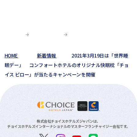
01月(13)
05月(4)
02月(8)
05月(7)
03月(6)
04月(5)
04月(4)
01月(5)
04月(9)
02月(8)
03月(8)
03月(10)
03月(6)
01月(4)
02月(1)
02月(6)
02月(1)
01月(2)
HOME
新着情報
2021年3月19日は「世界睡
01月(3)
眠デー」 コンフォートホテルのオリジナル快眠枕「チョ
イス ピロー」が当たるキャンペーンを開催
株式会社チョイスホテルズジャパンは、
チョイスホテルズインターナショナルのマスターフランチャイジー会社です。