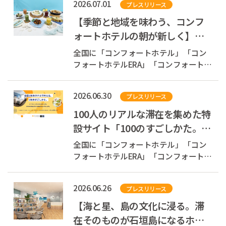
2026.07.01
プレスリリース
会社チョイスホテルズジャパン（本
社：東京都中央区、代表取締役社長：
【季節と地域を味わう、コンフ
伊藤孝彦、以下チョイスホテルズジャ
ォートホテルの朝が新しく】全
パン）は、「Asc...
国のコンフォートホテルの無料
全国に「コンフォートホテル」「コン
朝食が7月1日...
フォートホテルERA」「コンフォートイ
ン」「コンフォートスイーツ」
「Ascend Collection」を展開する株式
2026.06.30
プレスリリース
会社チョイスホテルズジャパン（本
社：東京都中央区、代表取締役社長：
100人のリアルな滞在を集めた特
伊藤孝彦、以下チョイスホテルズジャ
設サイト「100のすごしかた。」
パン）は、全国...
公開 ～コンフォートホテルや
全国に「コンフォートホテル」「コン
Ascend Coll...
フォートホテルERA」「コンフォートイ
ン」「コンフォートスイーツ」
「Ascend Collection」を展開する株式
2026.06.26
プレスリリース
会社チョイスホテルズジャパン（本
社：東京都中央区、代表取締役社長：
【海と星、島の文化に浸る。滞
伊藤孝彦、以下チョイスホテルズジャ
在そのものが石垣島になるホテ
パン）は、全国1...