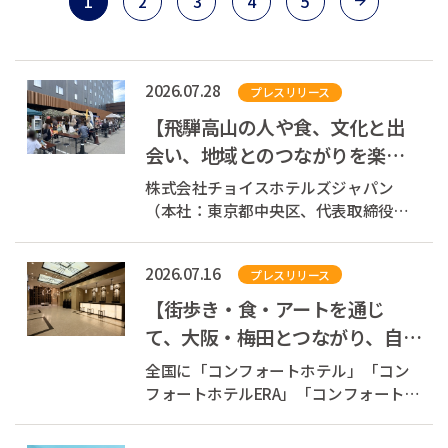
1
2
3
4
5
2026.07.28
プレスリリース
【飛騨高山の人や食、文化と出
会い、地域とのつながりを楽し
む】「hotel around
株式会社チョイスホテルズジャパン
TAKAYAMA」旅人と地域を...
（本社：東京都中央区、代表取締役社
長：伊藤孝彦、以下チョイスホテルズ
ジャパン）が展開する「hotel around
2026.07.16
プレスリリース
TAKAYAMA, an Ascend Collection
Hotel」（岐阜県高山市）（以下、
【街歩き・食・アートを通じ
hotel around TAKAYAMA）は、2026年7
て、大阪・梅田とつながり、自分
月26日（日）宿泊...
らしい旅が見つかるホテル】
全国に「コンフォートホテル」「コン
Ascend Collect...
フォートホテルERA」「コンフォートイ
ン」「コンフォートスイーツ」
「Ascend Collection」を展開する株式