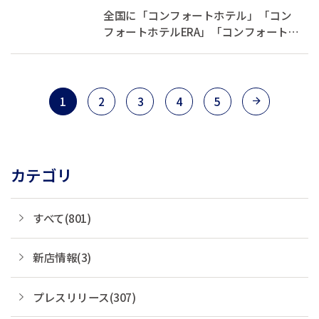
ルへ】「コンフォートホテル
全国に「コンフォートホテル」「コン
ERA石垣島」が6...
フォートホテルERA」「コンフォートイ
ン」「コンフォートスイーツ」
「Ascend Collection」を展開する株式
会社チョイスホテルズジャパン（本
社：東京都中央区、代表取締役社長：
1
2
3
4
5
伊藤孝彦、以下チョイスホテルズジャ
パン）は、2026...
カテゴリ
すべて(801)
新店情報(3)
プレスリリース(307)