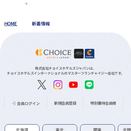
HOME
新着情報
株式会社チョイスホテルズジャパンは、
チョイスホテルズインターナショナルのマスターフランチャイジー会社です。
新規会員登録
特別優待会員様
会員ログイン
グループホテル一覧
北海道
東北
関東
北