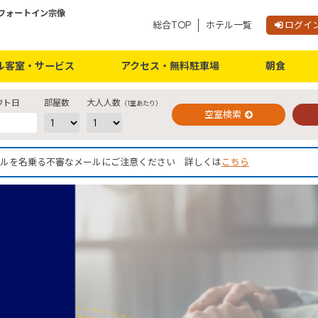
フォートイン宗像
総合TOP
ホテル一覧
ログイ
ご予約確認・変更・キャンセルフォーム
公式Webサイトからのご予約
ル客室・サービス
アクセス・無料駐車場
朝食
ウト日
部屋数
大人人数
（1室あたり）
空室検索
社ホテルを名乗る不審なメールにご注意ください 詳しくは
こちら
閉じる