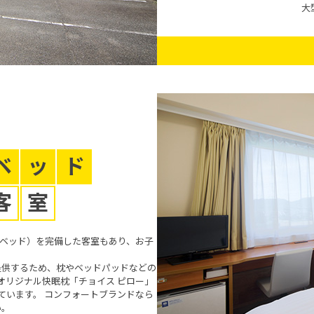
大
u can see the FAQ as follows.
大人人
（1室あた
数
り）
FAQs
空室検索
Close
プラン一覧
予約確認・変更・キャンセル
ベ
ッ
ド
客
室
2段ベッド）を完備した客室もあり、お子
提供するため、枕やベッドパッドなどの
オリジナル快眠枕「チョイス ピロー」
ています。 コンフォートブランドなら
い。