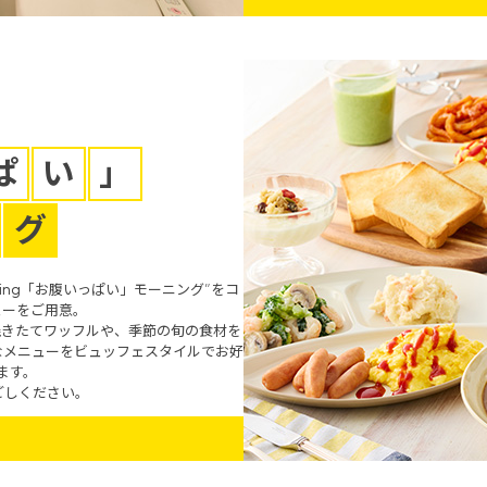
ぱ
い
」
グ
rning「お腹いっぱい」モーニング”をコ
ューをご用意。
焼きたてワッフルや、季節の旬の食材を
なメニューをビュッフェスタイルでお好
ます。
ごしください。