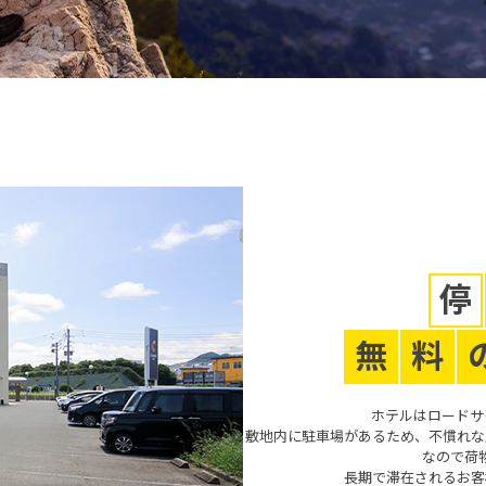
ご予約・空室検索
公式サイトベストレート
お得
全プラン
価格！
停
チェックイン日
無
料
u will be redirected to Choice Hotel International official website by clicki
ch hotel name.
tes and the membership program differ from Japanese website.
チェックアウト日
ホテルはロードサ
敷地内に駐車場があるため、不慣れな
Global Site
なので荷
部屋数
長期で滞在されるお客