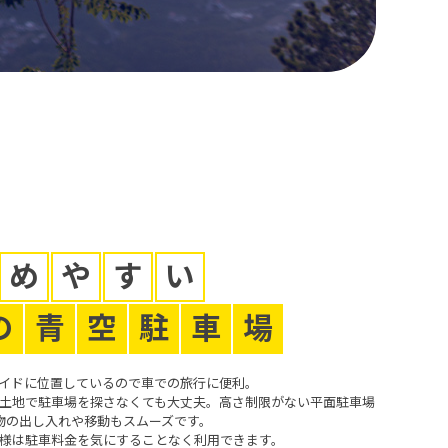
め
や
す
い
の
青
空
駐
車
場
ng
イドに位置しているので車での旅行に便利。
土地で駐車場を探さなくても大丈夫。高さ制限がない平面駐車場
物の出し入れや移動もスムーズです。
様は駐車料金を気にすることなく利用できます。