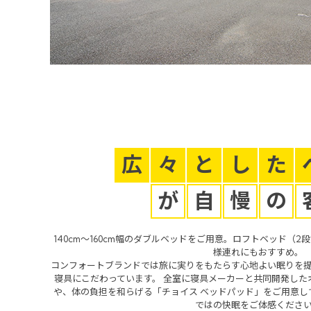
Yo
広
々
と
し
た
が
自
慢
の
140cm～160cm幅のダブルベッドをご用意。ロフトベッド（
様連れにもおすすめ。
コンフォートブランドでは旅に実りをもたらす心地よい眠りを
寝具にこだわっています。 全室に寝具メーカーと共同開発した
や、体の負担を和らげる「チョイス ベッドパッド」をご用意し
ではの快眠をご体感くださ