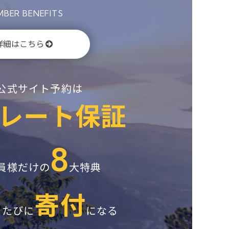
BER BENEFITS
詳細はこちら
公式サイト予約は
レート保証
8
員様だけの
大特典
寄付
るたびに
になる