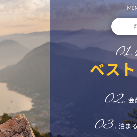
MEM
01.
ベスト
02.
会
03.
泊ま