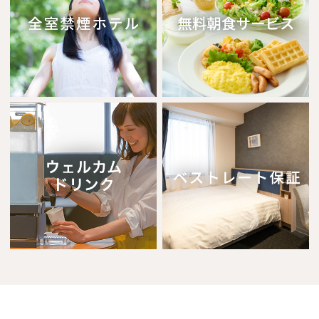
※You will be redirected to Choice Hotel International official websi
clicking each hotel name.
Rates and the membership program differ from Japanese website.
Global Site
You can see the FAQ as follows.
FAQs
Close