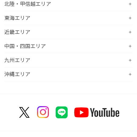
コンフォートホテル水戸
北陸・甲信越エリア
コンフォートホテル釧路
コンフォートイン一関インター
コンフォートインひたちなか
コンフォートホテル帯広
コンフォートホテル新潟駅前
東海エリア
コンフォートホテル仙台東口
コンフォートイン鹿島
コンフォートホテル北見
コンフォートイン新潟中央インター
コンフォートホテル仙台西口
コンフォートホテル浜松
近畿エリア
コンフォートイン土浦阿見
コンフォートホテル苫小牧
コンフォートイン新潟亀田
コンフォートホテル秋田
コンフォートホテル岐阜
コンフォートイン宇都宮鹿沼
コンフォートホテル彦根
中国・四国エリア
コンフォートホテル千歳
コンフォートホテル燕三条
コンフォートホテル山形
コンフォートイン大垣
コンフォートイン佐野藤岡インター
コンフォートイン近江八幡
コンフォートホテル富山駅前
コンフォートイン倉敷水島
九州エリア
コンフォートホテル天童
hotel around TAKAYAMA, an Ascend Collection
コンフォートホテル前橋
コンフォートイン八日市
コンフォートイン福井
Hotel
コンフォートホテル広島大手町
コンフォートイン福島西インター
コンフォートホテル小倉
沖縄エリア
コンフォートイン千葉浜野R16
コンフォートイン京都四条烏丸
コンフォートイン甲府昭和インター
コンフォートホテル名古屋新幹線口
コンフォートホテル呉
コンフォートホテル郡山
コンフォートホテル黒崎
コンフォートホテル成田
コンフォートホテルERA京都堀川五条
コンフォートホテル那覇県庁前
コンフォートイン甲府石和
コンフォートホテルERA名古屋名駅南
コンフォートホテル新山口
コンフォートホテル博多
コンフォートスイーツ東京ベイ
コンフォートホテルERA京都東寺
コンフォートイン那覇泊港
コンフォートイン諏訪インター
コンフォートホテル名古屋伏見
コンフォートホテル高松
コンフォートイン福岡天神
コンフォートホテル東京神田
コンフォートホテル新大阪
コンフォートホテルERA石垣島
コンフォートイン塩尻北インター
コンフォートイン名古屋栄駅前
コンフォートイン善通寺インター
コンフォートイン宗像
コンフォートホテルERA東京東神田
HOTEL GEOMETIQ Osaka Umeda,an Ascend
コンフォートイン軽井沢
コンフォートホテル名古屋金山
コンフォートホテル松山
Collection Hotel
コンフォートホテル佐賀
コンフォートホテル東京東日本橋
コンフォートホテル刈谷
コンフォートホテル高知
コンフォートホテル大阪心斎橋
コンフォートイン鳥栖