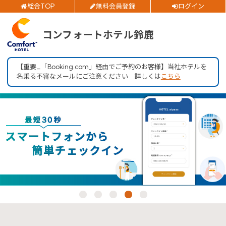
総合TOP
無料会員登録
ログイン
ご予約確認・変更・キャンセルフォーム
チェックイン日
コンフォートホテル鈴鹿
公式Webサイトからのご予約
チェックアウト日
【重要_「Booking.com」経由でご予約のお客様】当社ホテルを
名乗る不審なメールにご注意ください 詳しくは
こちら
部屋数
大人人数
閉じる
1室あたり
空室検索
会員特典のご案内
会員登録
ログイン