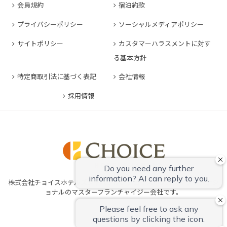
コンフォートイン東京六本木
会員規約
宿泊約款
コンフォートホテル豊川
コンフォートホテル堺
コンフォートイン長崎空港
コンフォートホテル東京清澄白河
プライバシーポリシー
ソーシャルメディアポリシー
コンフォートイン豊川インター
コンフォートホテルERA神戸三宮
コンフォートホテル熊本新市街
コンフォートホテル横浜関内
コンフォートホテル豊橋
サイトポリシー
カスタマーハラスメントに対す
コンフォートホテル姫路
コンフォートイン熊本御幸笛田
る基本方針
コンフォートホテル中部国際空港
コンフォートイン姫路夢前橋
コンフォートホテル宮崎
特定商取引法に基づく表記
会社情報
コンフォートホテル四日市
コンフォートホテル奈良
コンフォートイン鹿児島谷山
コンフォートホテル鈴鹿
採用情報
コンフォートホテル和歌山
コンフォートホテルERA伊勢
コンフォートホテル紀伊田辺
株式会社チョイスホテルズジャパンは、チョイスホテルズインターナシ
ョナルのマスターフランチャイジー会社です。