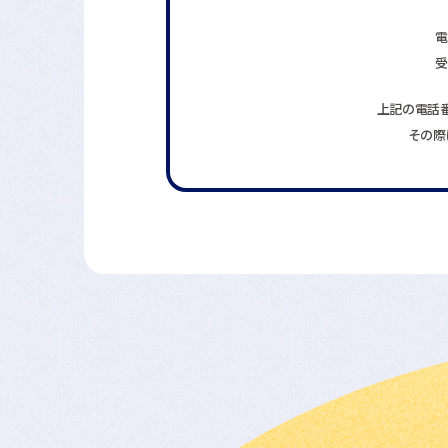
電
受
上記の電話
その際