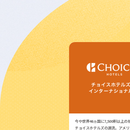
今や世界46ヵ国に7,500軒以上
チョイスホテルズの源流。アメリ