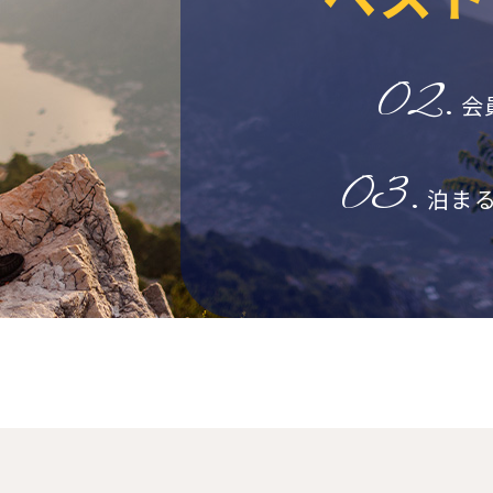
02.
会
03.
ご予約・空室検索
泊ま
公式サイトベストレート
お得
全プラン
価格！
チェックイン日
u will be redirected to Choice Hotel International official website by clicki
ch hotel name.
tes and the membership program differ from Japanese website.
チェックアウト日
Global Site
部屋数