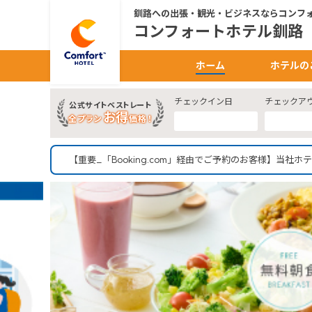
釧路への出張・観光・ビジネスならコンフ
コンフォートホテル釧路
ホーム
ホテルの
チェックイン日
チェックア
公式サイトベストレート
お得
全プラン
価格！
【重要_「Booking.com」経由でご予約のお客様】当