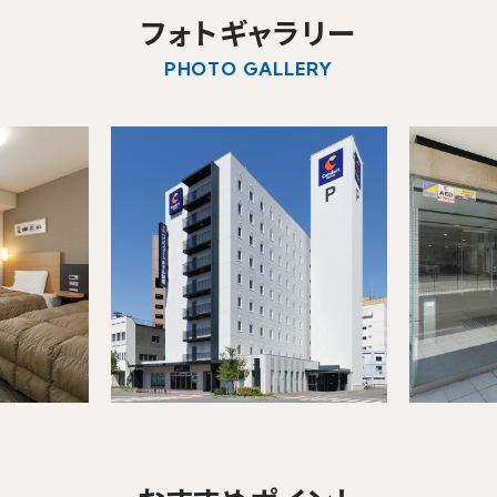
u can see the FAQ as follows.
フォトギャラリー
大人人
（1室あた
数
り）
FAQs
PHOTO GALLERY
空室検索
Close
プラン一覧
予約確認・変更・キャンセル