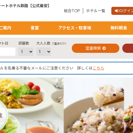
ォートホテル釧路【公式最安】
総合TOP
ホテル一覧
ログイ
ご予約確認・変更・キャンセルフォーム
公式Webサイトからのご予約
ご案内
客室
アクセス・駐車場
無料朝食
ウト日
部屋数
大人人数
（1室あたり）
空室検索
社ホテルを名乗る不審なメールにご注意ください 詳しくは
こちら
閉じる