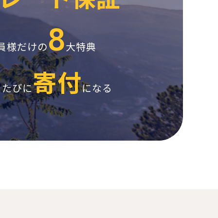
8
員様だけの
大特典
寄付
るたびに
になる
ng