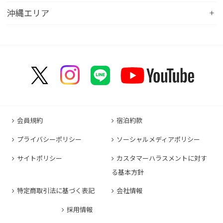
コンフォートイン八日市
コンフォートイン福井
Hotel
コンフォートホテル広島大手町
コンフォートイン福島西インター
コンフォートホテル小倉
沖縄エリア
コンフォートイン千葉浜野R16
コンフォートイン京都四条烏丸
コンフォートイン甲府昭和インター
コンフォートホテル名古屋新幹線口
コンフォートホテル呉
コンフォートホテル郡山
コンフォートホテル黒崎
コンフォートホテル成田
コンフォートホテルERA京都堀川五条
コンフォートホテル那覇県庁前
コンフォートイン甲府石和
コンフォートホテルERA名古屋名駅南
コンフォートホテル新山口
コンフォートホテル博多
コンフォートスイーツ東京ベイ
コンフォートホテルERA京都東寺
コンフォートイン那覇泊港
コンフォートイン諏訪インター
コンフォートホテル名古屋伏見
コンフォートホテル高松
コンフォートイン福岡天神
コンフォートホテル東京神田
コンフォートホテル新大阪
コンフォートホテルERA石垣島
コンフォートイン塩尻北インター
コンフォートイン名古屋栄駅前
コンフォートイン善通寺インター
コンフォートイン宗像
コンフォートホテルERA東京東神田
HOTEL GEOMETIQ Osaka Umeda,an Ascend
コンフォートイン軽井沢
コンフォートホテル名古屋金山
コンフォートホテル松山
Collection Hotel
コンフォートホテル佐賀
コンフォートホテル東京東日本橋
コンフォートホテル刈谷
コンフォートホテル高知
コンフォートホテル大阪心斎橋
コンフォートイン鳥栖
コンフォートイン東京六本木
会員規約
宿泊約款
コンフォートホテル豊川
コンフォートホテル堺
コンフォートイン長崎空港
コンフォートホテル東京清澄白河
プライバシーポリシー
ソーシャルメディアポリシー
コンフォートイン豊川インター
コンフォートホテルERA神戸三宮
コンフォートホテル熊本新市街
コンフォートホテル横浜関内
コンフォートホテル豊橋
サイトポリシー
カスタマーハラスメントに対す
コンフォートホテル姫路
コンフォートイン熊本御幸笛田
る基本方針
コンフォートホテル中部国際空港
コンフォートイン姫路夢前橋
コンフォートホテル宮崎
特定商取引法に基づく表記
会社情報
コンフォートホテル四日市
コンフォートホテル奈良
コンフォートイン鹿児島谷山
コンフォートホテル鈴鹿
採用情報
コンフォートホテル和歌山