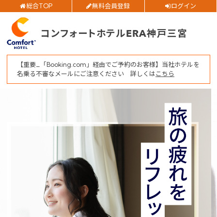
総合TOP
無料会員登録
ログイン
チェックアウト日
ご予約確認・変更・キャンセルフォーム
コンフォートホテルERA神戸三宮
公式Webサイトからのご予約
部屋数
大人人数
【重要_「Booking.com」経由でご予約のお客様】当社ホテルを
1室あたり
名乗る不審なメールにご注意ください 詳しくは
こちら
空室検索
閉じる
会員特典のご案内
会員登録
ログイン
予約確認・変更・キャンセル
特別優待会員様
交通＋宿泊プラン