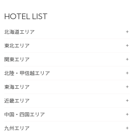
HOTEL LIST
北海道エリア
コンフォートホテル札幌すすきの
東北エリア
コンフォートホテルERA札幌北口
コンフォートホテル八戸
関東エリア
コンフォートホテル函館
コンフォートホテル北上
コンフォートホテル水戸
北陸・甲信越エリア
コンフォートホテル釧路
コンフォートイン一関インター
コンフォートインひたちなか
コンフォートホテル帯広
コンフォートホテル新潟駅前
東海エリア
コンフォートホテル仙台東口
コンフォートイン鹿島
コンフォートホテル北見
コンフォートイン新潟中央インター
コンフォートホテル仙台西口
コンフォートホテル浜松
近畿エリア
コンフォートイン土浦阿見
コンフォートホテル苫小牧
コンフォートイン新潟亀田
コンフォートホテル秋田
コンフォートホテル岐阜
コンフォートイン宇都宮鹿沼
コンフォートホテル彦根
中国・四国エリア
コンフォートホテル千歳
コンフォートホテル燕三条
コンフォートホテル山形
コンフォートイン大垣
コンフォートイン佐野藤岡インター
コンフォートイン近江八幡
コンフォートホテル富山駅前
コンフォートイン倉敷水島
九州エリア
コンフォートホテル天童
hotel around TAKAYAMA, an Ascend Collection
コンフォートホテル前橋