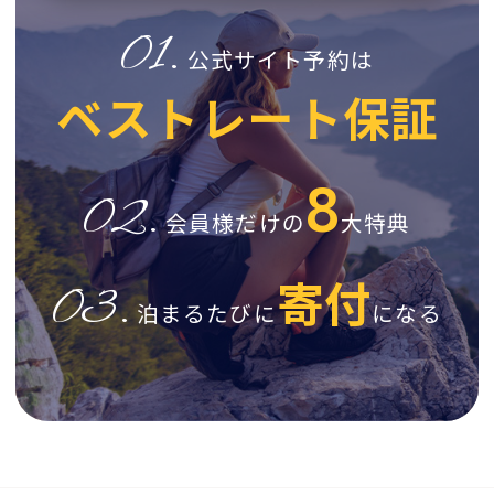
01.
公式サイト予約は
ベストレート保証
8
02.
会員様だけの
大特典
寄付
03.
泊まるたびに
になる