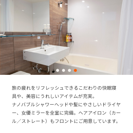
※You will be redirected to Choice Hotel International official websi
clicking each hotel name.
旅の疲れをリフレッシュできるこだわりの快眠寝
Rates and the membership program differ from Japanese website.
具や、美容にうれしいアイテムが充実。
Global Site
ナノバブルシャワーヘッドや髪にやさしいドライヤ
ー、女優ミラーを全室に完備。ヘアアイロン（カー
You can see the FAQ as follows.
ル／ストレート）もフロントにご用意しています。
FAQs