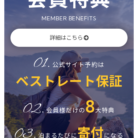
MEMBER BENEFITS
詳細はこちら
01.
公式サイト予約は
ベストレート保証
8
02.
会員様だけの
大特典
寄付
03.
泊まるたびに
になる