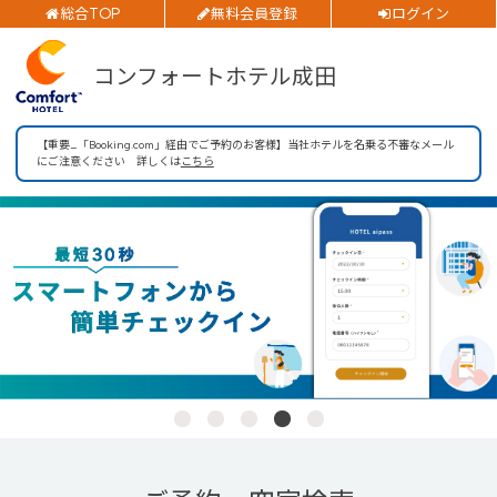
総合TOP
無料会員登録
ログイン
チェックイン日
ご予約確認・変更・キャンセルフォーム
コンフォートホテル成田
チェックアウト日
公式Webサイトからのご予約
部屋数
【重要_「Booking.com」経由でご予約のお客様】当社ホテルを名乗る不審なメール
にご注意ください 詳しくは
こちら
大人人数
1室あたり
閉じる
空室検索
会員特典のご案内
会員登録
ログイン
予約確認・変更・キャンセル