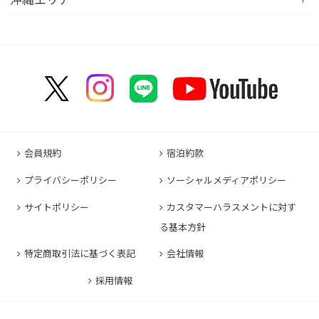
コンフォートイン千葉浜野R16
コンフォートイン京都四条烏丸
コンフォートイン甲府昭和インター
コンフォートホテル名古屋新幹線口
コンフォートホテル呉
コンフォートホテル郡山
コンフォートホテル黒崎
コンフォートホテル成田
コンフォートホテルERA京都堀川五条
コンフォートホテル那覇県庁前
コンフォートイン甲府石和
コンフォートホテルERA名古屋名駅南
コンフォートホテル新山口
コンフォートホテル博多
コンフォートスイーツ東京ベイ
コンフォートホテルERA京都東寺
コンフォートイン那覇泊港
コンフォートイン諏訪インター
コンフォートホテル名古屋伏見
コンフォートホテル高松
コンフォートイン福岡天神
コンフォートホテル東京神田
コンフォートホテル新大阪
コンフォートホテルERA石垣島
コンフォートイン塩尻北インター
コンフォートイン名古屋栄駅前
コンフォートイン善通寺インター
コンフォートイン宗像
コンフォートホテルERA東京東神田
HOTEL GEOMETIQ Osaka Umeda,an Ascend
コンフォートイン軽井沢
コンフォートホテル名古屋金山
コンフォートホテル松山
Collection Hotel
コンフォートホテル佐賀
コンフォートホテル東京東日本橋
コンフォートホテル刈谷
コンフォートホテル高知
コンフォートホテル大阪心斎橋
コンフォートイン鳥栖
コンフォートイン東京六本木
会員規約
宿泊約款
コンフォートホテル豊川
コンフォートホテル堺
コンフォートイン長崎空港
コンフォートホテル東京清澄白河
プライバシーポリシー
ソーシャルメディアポリシー
コンフォートイン豊川インター
コンフォートホテルERA神戸三宮
コンフォートホテル熊本新市街
コンフォートホテル横浜関内
コンフォートホテル豊橋
サイトポリシー
カスタマーハラスメントに対す
コンフォートホテル姫路
コンフォートイン熊本御幸笛田
る基本方針
コンフォートホテル中部国際空港
コンフォートイン姫路夢前橋
コンフォートホテル宮崎
特定商取引法に基づく表記
会社情報
コンフォートホテル四日市
コンフォートホテル奈良
コンフォートイン鹿児島谷山
コンフォートホテル鈴鹿
採用情報
コンフォートホテル和歌山
コンフォートホテルERA伊勢
コンフォートホテル紀伊田辺