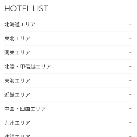
HOTEL LIST
北海道エリア
コンフォートホテル札幌すすきの
東北エリア
コンフォートホテルERA札幌北口
コンフォートホテル八戸
関東エリア
コンフォートホテル函館
コンフォートホテル北上
コンフォートホテル水戸
北陸・甲信越エリア
コンフォートホテル釧路
コンフォートイン一関インター
コンフォートインひたちなか
コンフォートホテル帯広
コンフォートホテル新潟駅前
東海エリア
コンフォートホテル仙台東口
コンフォートイン鹿島
コンフォートホテル北見
コンフォートイン新潟中央インター
コンフォートホテル仙台西口
コンフォートホテル浜松
近畿エリア
コンフォートイン土浦阿見
コンフォートホテル苫小牧
コンフォートイン新潟亀田
コンフォートホテル秋田
コンフォートホテル岐阜
コンフォートイン宇都宮鹿沼
コンフォートホテル彦根
中国・四国エリア
コンフォートホテル千歳
コンフォートホテル燕三条
コンフォートホテル山形
コンフォートイン大垣
コンフォートイン佐野藤岡インター
コンフォートイン近江八幡
コンフォートホテル富山駅前
コンフォートイン倉敷水島
九州エリア
コンフォートホテル天童
hotel around TAKAYAMA, an Ascend Collection
コンフォートホテル前橋
コンフォートイン八日市
コンフォートイン福井
Hotel
コンフォートホテル広島大手町
コンフォートイン福島西インター
コンフォートホテル小倉
沖縄エリア