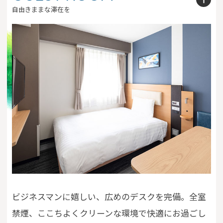
自由きままな滞在を
※You will be redirected to Choice Hotel International official websi
clicking each hotel name.
Rates and the membership program differ from Japanese website.
Global Site
You can see the FAQ as follows.
FAQs
Close
ビジネスマンに嬉しい、広めのデスクを完備。全室
禁煙、ここちよくクリーンな環境で快適にお過ごし