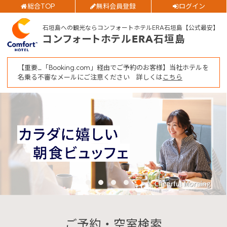
総合TOP
無料会員登録
ログイン
チェックアウト日
ご予約確認・変更・キャンセルフォーム
石垣島への観光ならコンフォートホテルERA石垣島【公式最安】
公式Webサイトからのご予約
コンフォートホテルERA石垣島
部屋数
大人人数
【重要_「Booking.com」経由でご予約のお客様】当社ホテルを
1室あたり
名乗る不審なメールにご注意ください 詳しくは
こちら
空室検索
閉じる
会員特典のご案内
会員登録
ログイン
予約確認・変更・キャンセル
特別優待会員様
交通＋宿泊プラン
ご予約・空室検索