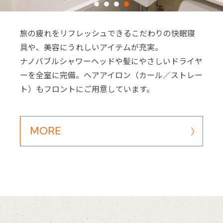
旅の疲れをリフレッシュできるこだわりの快眠寝
具や、美容にうれしいアイテムが充実。
ナノバブルシャワーヘッドや髪にやさしいドライヤ
ーを全室に完備。ヘアアイロン（カール／ストレー
ト）もフロントにご用意しています。
※You will be redirected to Choice Hotel International official websi
clicking each hotel name.
MORE
Rates and the membership program differ from Japanese website.
Global Site
You can see the FAQ as follows.
FAQs