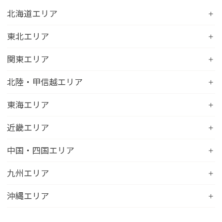
北海道エリア
コンフォートホテル札幌すすきの
東北エリア
コンフォートホテルERA札幌北口
コンフォートホテル八戸
関東エリア
コンフォートホテル函館
コンフォートホテル北上
コンフォートホテル水戸
北陸・甲信越エリア
コンフォートホテル釧路
コンフォートイン一関インター
コンフォートインひたちなか
コンフォートホテル帯広
コンフォートホテル新潟駅前
東海エリア
コンフォートホテル仙台東口
コンフォートイン鹿島
コンフォートホテル北見
コンフォートイン新潟中央インター
コンフォートホテル仙台西口
コンフォートホテル浜松
近畿エリア
コンフォートイン土浦阿見
コンフォートホテル苫小牧
コンフォートイン新潟亀田
コンフォートホテル秋田
コンフォートホテル岐阜
コンフォートイン宇都宮鹿沼
コンフォートホテル彦根
中国・四国エリア
コンフォートホテル千歳
コンフォートホテル燕三条
コンフォートホテル山形
コンフォートイン大垣
コンフォートイン佐野藤岡インター
コンフォートイン近江八幡
コンフォートホテル富山駅前
コンフォートイン倉敷水島
九州エリア
コンフォートホテル天童
hotel around TAKAYAMA, an Ascend Collection
コンフォートホテル前橋
コンフォートイン八日市
コンフォートイン福井
Hotel
コンフォートホテル広島大手町
コンフォートイン福島西インター
コンフォートホテル小倉
沖縄エリア
コンフォートイン千葉浜野R16
コンフォートイン京都四条烏丸
コンフォートイン甲府昭和インター
コンフォートホテル名古屋新幹線口
コンフォートホテル呉
コンフォートホテル郡山
コンフォートホテル黒崎
コンフォートホテル成田
コンフォートホテルERA京都堀川五条
コンフォートホテル那覇県庁前