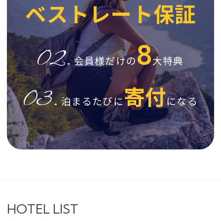
ベストレート保証
8
02.
会員様だけの
大特典
寄付
03.
泊まるたびに
になる
HOTEL LIST