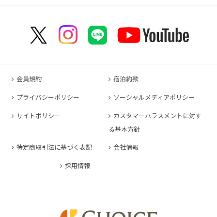
コンフォートイン甲府石和
コンフォートホテルERA名古屋名駅南
コンフォートホテル新山口
コンフォートホテル博多
コンフォートスイーツ東京ベイ
コンフォートホテルERA京都東寺
コンフォートイン那覇泊港
コンフォートイン諏訪インター
コンフォートホテル名古屋伏見
コンフォートホテル高松
コンフォートイン福岡天神
コンフォートホテル東京神田
コンフォートホテル新大阪
コンフォートホテルERA石垣島
コンフォートイン塩尻北インター
コンフォートイン名古屋栄駅前
コンフォートイン善通寺インター
コンフォートイン宗像
コンフォートホテルERA東京東神田
HOTEL GEOMETIQ Osaka Umeda,an Ascend
コンフォートイン軽井沢
コンフォートホテル名古屋金山
コンフォートホテル松山
Collection Hotel
コンフォートホテル佐賀
コンフォートホテル東京東日本橋
コンフォートホテル刈谷
コンフォートホテル高知
コンフォートホテル大阪心斎橋
コンフォートイン鳥栖
コンフォートイン東京六本木
会員規約
宿泊約款
コンフォートホテル豊川
コンフォートホテル堺
コンフォートイン長崎空港
コンフォートホテル東京清澄白河
プライバシーポリシー
ソーシャルメディアポリシー
コンフォートイン豊川インター
コンフォートホテルERA神戸三宮
コンフォートホテル熊本新市街
コンフォートホテル横浜関内
コンフォートホテル豊橋
サイトポリシー
カスタマーハラスメントに対す
コンフォートホテル姫路
コンフォートイン熊本御幸笛田
る基本方針
コンフォートホテル中部国際空港
コンフォートイン姫路夢前橋
コンフォートホテル宮崎
特定商取引法に基づく表記
会社情報
コンフォートホテル四日市
コンフォートホテル奈良
コンフォートイン鹿児島谷山
コンフォートホテル鈴鹿
採用情報
コンフォートホテル和歌山
コンフォートホテルERA伊勢
コンフォートホテル紀伊田辺