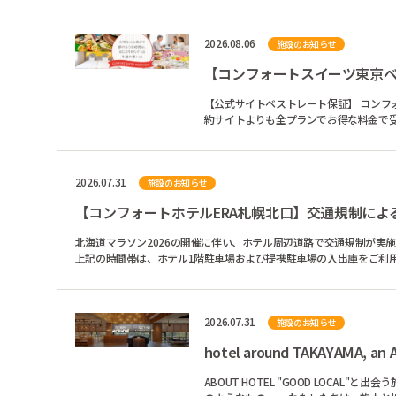
2026.08.06
施設のお知らせ
【コンフォートスイーツ東京ベ
【公式サイトベストレート保証】 コンフォートスイーツ東京ベイは公式Webサイトでベストレート保証！ 他インターネット予
約サイトよりも全プランでお得な料金で受付中！ 公式Webサイトならではの特典を併用すると利用人数
泊できます。 ...
2026.07.31
施設のお知らせ
【コンフォートホテルERA札幌北口】交通規制によ
北海道マラソン2026の開催に伴い、ホテル周辺道路で交通規制が実施されます。 ＜駐車場の入出庫ができない日時＞ 2026年8月30日（日）
2026.07.31
施設のお知らせ
ABOUT HOTEL "GOOD LOCAL"と出会う旅へ "GOOD LOCAL"とは「地元の人に愛され根付き、文化を作っていく