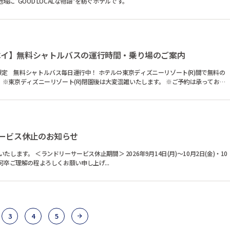
に"GOOD LOCALな物語"を紡ぐホテルです。
ベイ】無料シャトルバスの運行時間・乗り場のご案内
運行中！ ホテル⇔東京ディズニーリゾート(R)間で無料の
おり
ービス休止のお知らせ
)～10月2日(金)・10
けいたしますが、何卒ご理解の程よろしくお願い申し上げ...
3
4
5