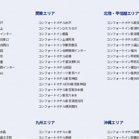
関東エリア
北陸・甲信越エリア
戸
コンフォートホテル水戸
コンフォートホテル新
上
コンフォートインひたちなか
コンフォートイン新潟
インター
コンフォートイン鹿島
コンフォートイン新潟
台東口
コンフォートイン土浦阿見
コンフォートホテル燕
台西口
コンフォートイン宇都宮鹿沼
コンフォートホテル富
田
コンフォートイン佐野藤岡インター
コンフォートイン福井
形
コンフォートホテル前橋
コンフォートイン甲府
童
コンフォートイン千葉浜野R16
コンフォートイン甲府
西インター
コンフォートホテル成田
コンフォートイン諏訪
山
コンフォートスイーツ東京ベイ
コンフォートイン塩尻
コンフォートホテル東京神田
コンフォートイン軽井
コンフォートホテルERA東京東神田
コンフォートホテル東京東日本橋
コンフォートイン東京六本木
コンフォートホテル東京清澄白河
コンフォートホテル横浜関内
九州エリア
沖縄エリア
水島
コンフォートホテル小倉
コンフォートホテル那
島大手町
コンフォートホテル黒崎
コンフォートイン那覇