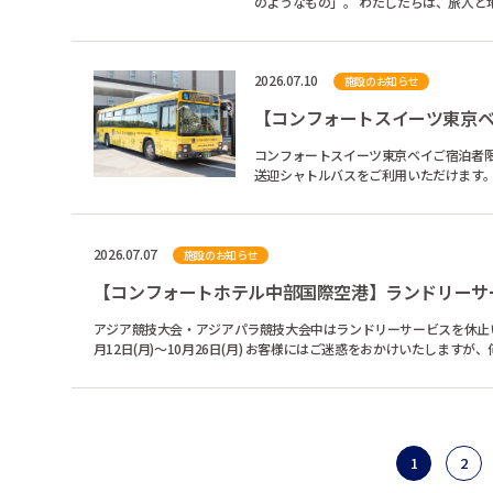
のようなもの」。 わたしたちは、旅人と地域
2026.07.10
施設のお知らせ
【コンフォートスイーツ東京
コンフォートスイーツ東京ベイご宿泊者限定 無料シャトルバス毎日
送迎シャトルバスをご利用いただけます。 ※東京ディズニーリゾート(R)閉園後は大変混雑いたします。 ※ご予約は承って
ません。...
2026.07.07
施設のお知らせ
【コンフォートホテル中部国際空港】ランドリーサ
アジア競技大会・アジアパラ競技大会中はランドリーサービスを休止いたします。 ＜ランドリーサービス休止期間＞ 2026年9月14日(月
月12日(月)～10月26日(月) お客様にはご迷惑をおか
1
2