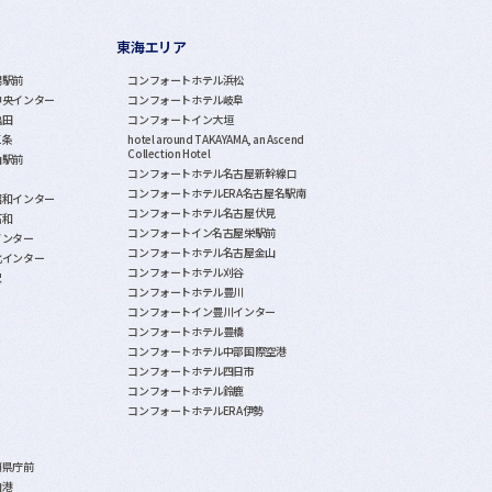
東海エリア
潟駅前
コンフォートホテル浜松
中央インター
コンフォートホテル岐阜
亀田
コンフォートイン大垣
三条
hotel around TAKAYAMA, an Ascend
Collection Hotel
山駅前
コンフォートホテル名古屋新幹線口
コンフォートホテルERA名古屋名駅南
昭和インター
コンフォートホテル名古屋伏見
石和
コンフォートイン名古屋栄駅前
インター
コンフォートホテル名古屋金山
北インター
コンフォートホテル刈谷
沢
コンフォートホテル豊川
コンフォートイン豊川インター
コンフォートホテル豊橋
コンフォートホテル中部国際空港
コンフォートホテル四日市
コンフォートホテル鈴鹿
コンフォートホテルERA伊勢
覇県庁前
泊港