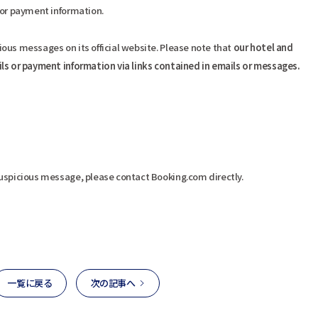
 or payment information.
ous messages on its official website.​ Please note that
our hotel and
ils or payment information via links contained in emails or messages.
suspicious message, please contact Booking.com directly.
一覧に戻る
次の記事へ