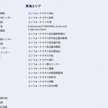
東海エリア
潟駅前
コンフォートホテル浜松
中央インター
コンフォートホテル岐阜
亀田
コンフォートイン大垣
三条
hotel around TAKAYAMA, an Ascend
Collection Hotel
山駅前
コンフォートホテル名古屋新幹線口
コンフォートホテルERA名古屋名駅南
昭和インター
コンフォートホテル名古屋伏見
石和
コンフォートイン名古屋栄駅前
インター
コンフォートホテル名古屋金山
北インター
コンフォートホテル刈谷
沢
コンフォートホテル豊川
コンフォートイン豊川インター
コンフォートホテル豊橋
コンフォートホテル中部国際空港
コンフォートホテル四日市
コンフォートホテル鈴鹿
コンフォートホテルERA伊勢
覇県庁前
泊港
A石垣島