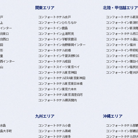
関東エリア
北陸・甲信越エリア
戸
コンフォートホテル水戸
コンフォートホテル新
上
コンフォートインひたちなか
コンフォートイン新潟
インター
コンフォートイン鹿島
コンフォートイン新潟
台東口
コンフォートイン土浦阿見
コンフォートホテル燕
台西口
コンフォートイン宇都宮鹿沼
コンフォートホテル富
田
コンフォートイン佐野藤岡インター
コンフォートイン福井
形
コンフォートホテル前橋
コンフォートイン甲府
童
コンフォートイン千葉浜野R16
コンフォートイン甲府
西インター
コンフォートホテル成田
コンフォートイン諏訪
山
コンフォートスイーツ東京ベイ
コンフォートイン塩尻
コンフォートホテル東京神田
コンフォートイン軽井
コンフォートホテルERA東京東神田
コンフォートホテル東京東日本橋
コンフォートイン東京六本木
コンフォートホテル東京清澄白河
コンフォートホテル横浜関内
九州エリア
沖縄エリア
水島
コンフォートホテル小倉
コンフォートホテル那
島大手町
コンフォートホテル黒崎
コンフォートイン那覇
コンフォートホテル博多
コンフォートホテルER