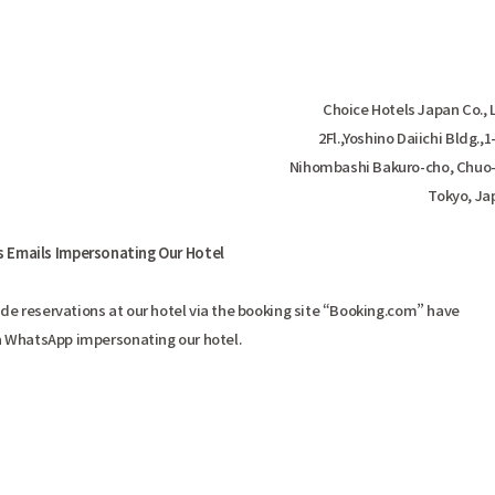
Choice Hotels Japan Co., 
2Fl.,Yoshino Daiichi Bldg.,1-
Nihombashi Bakuro-cho, Chuo-
Tokyo, Jap
s Emails Impersonating Our Hotel
e reservations at our hotel via the booking site “Booking.com” have
a WhatsApp impersonating our hotel.