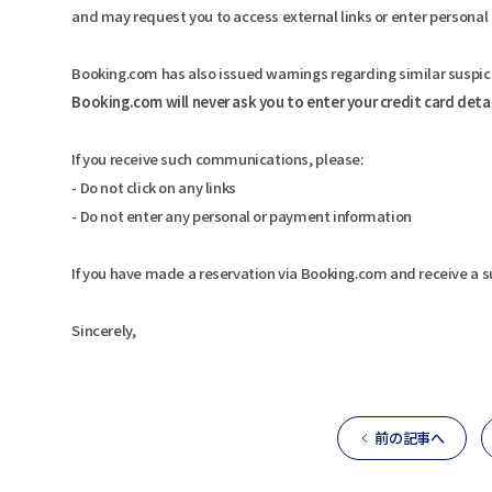
and may request you to access external links or enter personal
Booking.com has also issued warnings regarding similar suspici
Booking.com will never ask you to enter your credit card deta
If you receive such communications, please:
- Do not click on any links
- Do not enter any personal or payment information
If you have made a reservation via Booking.com and receive a 
Sincerely,
前の記事へ