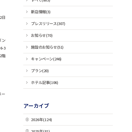
新店情報(3)
22日
プレスリリース(307)
お知らせ(70)
パン
施設のお知らせ(51)
-3
2階
キャンペーン(246)
プラン(20)
ホテル記事(106)
メー
アーカイブ
2026年(124)
08月(3)
2025年(81)