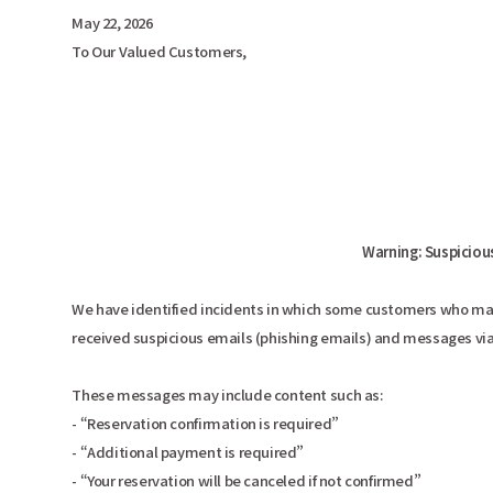
May 22, 2026
To Our Valued Customers,
Warning: Suspiciou
We have identified incidents in which some customers who mad
received suspicious emails (phishing emails) and messages vi
These messages may include content such as:
- “Reservation confirmation is required”
- “Additional payment is required”
- “Your reservation will be canceled if not confirmed”