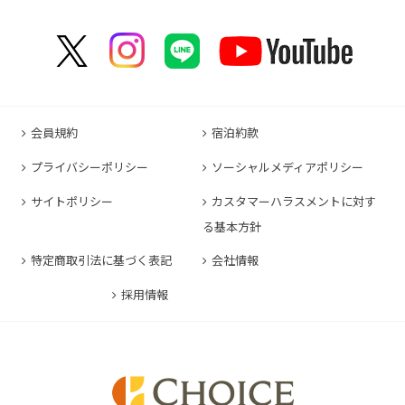
コンフォートスイーツ東京ベイ
コンフォートホテルERA京都東寺
コンフォートイン那覇泊港
コンフォートイン諏訪インター
コンフォートホテル名古屋伏見
コンフォートホテル高松
コンフォートイン福岡天神
コンフォートホテル東京神田
コンフォートホテル新大阪
コンフォートホテルERA石垣島
コンフォートイン塩尻北インター
コンフォートイン名古屋栄駅前
コンフォートイン善通寺インター
コンフォートイン宗像
コンフォートホテルERA東京東神田
HOTEL GEOMETIQ Osaka Umeda,an Ascend
コンフォートイン軽井沢
コンフォートホテル名古屋金山
コンフォートホテル松山
Collection Hotel
コンフォートホテル佐賀
コンフォートホテル東京東日本橋
コンフォートホテル刈谷
コンフォートホテル高知
コンフォートホテル大阪心斎橋
コンフォートイン鳥栖
コンフォートイン東京六本木
会員規約
宿泊約款
コンフォートホテル豊川
コンフォートホテル堺
コンフォートイン長崎空港
コンフォートホテル東京清澄白河
プライバシーポリシー
ソーシャルメディアポリシー
コンフォートイン豊川インター
コンフォートホテルERA神戸三宮
コンフォートホテル熊本新市街
コンフォートホテル横浜関内
コンフォートホテル豊橋
サイトポリシー
カスタマーハラスメントに対す
コンフォートホテル姫路
コンフォートイン熊本御幸笛田
る基本方針
コンフォートホテル中部国際空港
コンフォートイン姫路夢前橋
コンフォートホテル宮崎
特定商取引法に基づく表記
会社情報
コンフォートホテル四日市
コンフォートホテル奈良
コンフォートイン鹿児島谷山
コンフォートホテル鈴鹿
採用情報
コンフォートホテル和歌山
コンフォートホテルERA伊勢
コンフォートホテル紀伊田辺