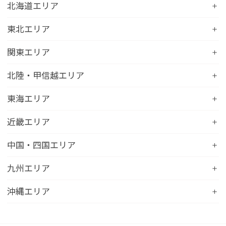
北海道エリア
コンフォートホテル札幌すすきの
東北エリア
コンフォートホテルERA札幌北口
コンフォートホテル八戸
関東エリア
コンフォートホテル函館
コンフォートホテル北上
コンフォートホテル水戸
北陸・甲信越エリア
コンフォートホテル釧路
コンフォートイン一関インター
コンフォートインひたちなか
コンフォートホテル帯広
コンフォートホテル新潟駅前
東海エリア
コンフォートホテル仙台東口
コンフォートイン鹿島
コンフォートホテル北見
コンフォートイン新潟中央インター
コンフォートホテル仙台西口
コンフォートホテル浜松
近畿エリア
コンフォートイン土浦阿見
コンフォートホテル苫小牧
コンフォートイン新潟亀田
コンフォートホテル秋田
コンフォートホテル岐阜
コンフォートイン宇都宮鹿沼
コンフォートホテル彦根
中国・四国エリア
コンフォートホテル千歳
コンフォートホテル燕三条
コンフォートホテル山形
コンフォートイン大垣
コンフォートイン佐野藤岡インター
コンフォートイン近江八幡
コンフォートホテル富山駅前
コンフォートイン倉敷水島
九州エリア
コンフォートホテル天童
hotel around TAKAYAMA, an Ascend Collection
コンフォートホテル前橋
コンフォートイン八日市
コンフォートイン福井
Hotel
コンフォートホテル広島大手町
コンフォートイン福島西インター
コンフォートホテル小倉
沖縄エリア
コンフォートイン千葉浜野R16
コンフォートイン京都四条烏丸
コンフォートイン甲府昭和インター
コンフォートホテル名古屋新幹線口
コンフォートホテル呉
コンフォートホテル郡山
コンフォートホテル黒崎
コンフォートホテル成田
コンフォートホテルERA京都堀川五条
コンフォートホテル那覇県庁前
コンフォートイン甲府石和
コンフォートホテルERA名古屋名駅南
コンフォートホテル新山口
コンフォートホテル博多