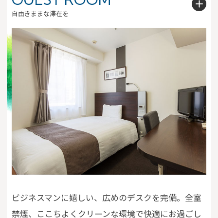
自由きままな滞在を
※You will be redirected to Choice Hotel International official websi
clicking each hotel name.
Rates and the membership program differ from Japanese website.
Global Site
You can see the FAQ as follows.
FAQs
ビジネスマンに嬉しい、広めのデスクを完備。全室
禁煙、ここちよくクリーンな環境で快適にお過ごし