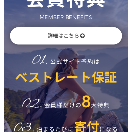
MEMBER BENEFITS
詳細はこちら
01.
公式サイト予約は
ベストレート保証
8
02.
会員様だけの
大特典
寄付
03.
泊まるたびに
になる