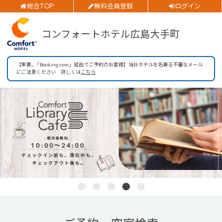
チェックイン日
総合TOP
無料会員登録
ログイン
ご予約確認・変更・キャンセルフォーム
チェックアウト日
コンフォートホテル広島大手町
公式Webサイトからのご予約
部屋数
【重要_「Booking.com」経由でご予約のお客様】当社ホテルを名乗る不審なメール
にご注意ください 詳しくは
こちら
大人人数
1室あたり
閉じる
空室検索
会員特典のご案内
会員登録
ログイン
予約確認・変更・キャンセル