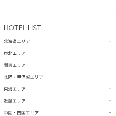
HOTEL LIST
北海道エリア
コンフォートホテル札幌すすきの
東北エリア
コンフォートホテルERA札幌北口
コンフォートホテル八戸
関東エリア
コンフォートホテル函館
コンフォートホテル北上
コンフォートホテル水戸
北陸・甲信越エリア
コンフォートホテル釧路
コンフォートイン一関インター
コンフォートインひたちなか
コンフォートホテル帯広
コンフォートホテル新潟駅前
東海エリア
コンフォートホテル仙台東口
コンフォートイン鹿島
コンフォートホテル北見
コンフォートイン新潟中央インター
コンフォートホテル仙台西口
コンフォートホテル浜松
近畿エリア
コンフォートイン土浦阿見
コンフォートホテル苫小牧
コンフォートイン新潟亀田
コンフォートホテル秋田
コンフォートホテル岐阜
コンフォートイン宇都宮鹿沼
コンフォートホテル彦根
中国・四国エリア
コンフォートホテル千歳
コンフォートホテル燕三条