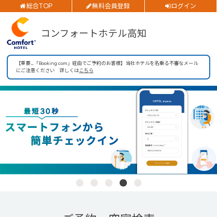
総合TOP
無料会員登録
ログイン
チェックイン日
ご予約確認・変更・キャンセルフォーム
コンフォートホテル高知
公式Webサイトからのご予約
チェックアウト日
【重要_「Booking.com」経由でご予約のお客様】当社ホテルを名乗る不審なメール
部屋数
にご注意ください 詳しくは
こちら
大人人数
1室あたり
閉じる
空室検索
会員特典のご案内
会員登録
ログイン