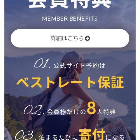
MEMBER BENEFITS
詳細はこちら
01.
公式サイト予約は
ベストレート保証
8
02.
会員様だけの
大特典
寄付
03.
泊まるたびに
になる