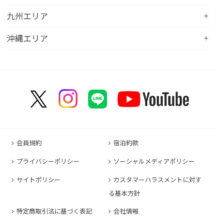
コンフォートホテル山形
コンフォートイン大垣
コンフォートイン佐野藤岡インター
コンフォートイン近江八幡
コンフォートホテル富山駅前
コンフォートイン倉敷水島
九州エリア
コンフォートホテル天童
hotel around TAKAYAMA, an Ascend Collection
コンフォートホテル前橋
コンフォートイン八日市
コンフォートイン福井
Hotel
コンフォートホテル広島大手町
コンフォートイン福島西インター
コンフォートホテル小倉
沖縄エリア
コンフォートイン千葉浜野R16
コンフォートイン京都四条烏丸
コンフォートイン甲府昭和インター
コンフォートホテル名古屋新幹線口
コンフォートホテル呉
コンフォートホテル郡山
コンフォートホテル黒崎
コンフォートホテル成田
コンフォートホテルERA京都堀川五条
コンフォートホテル那覇県庁前
コンフォートイン甲府石和
コンフォートホテルERA名古屋名駅南
コンフォートホテル新山口
コンフォートホテル博多
コンフォートスイーツ東京ベイ
コンフォートホテルERA京都東寺
コンフォートイン那覇泊港
コンフォートイン諏訪インター
コンフォートホテル名古屋伏見
コンフォートホテル高松
コンフォートイン福岡天神
コンフォートホテル東京神田
コンフォートホテル新大阪
コンフォートホテルERA石垣島
コンフォートイン塩尻北インター
コンフォートイン名古屋栄駅前
コンフォートイン善通寺インター
コンフォートイン宗像
コンフォートホテルERA東京東神田
HOTEL GEOMETIQ Osaka Umeda,an Ascend
コンフォートイン軽井沢
コンフォートホテル名古屋金山
コンフォートホテル松山
Collection Hotel
コンフォートホテル佐賀
コンフォートホテル東京東日本橋
コンフォートホテル刈谷
コンフォートホテル高知
コンフォートホテル大阪心斎橋
コンフォートイン鳥栖
コンフォートイン東京六本木
会員規約
宿泊約款
コンフォートホテル豊川
コンフォートホテル堺
コンフォートイン長崎空港
コンフォートホテル東京清澄白河
プライバシーポリシー
ソーシャルメディアポリシー
コンフォートイン豊川インター
コンフォートホテルERA神戸三宮
コンフォートホテル熊本新市街
コンフォートホテル横浜関内
コンフォートホテル豊橋
サイトポリシー
カスタマーハラスメントに対す
コンフォートホテル姫路
コンフォートイン熊本御幸笛田
る基本方針
コンフォートホテル中部国際空港
コンフォートイン姫路夢前橋
コンフォートホテル宮崎
特定商取引法に基づく表記
会社情報
コンフォートホテル四日市