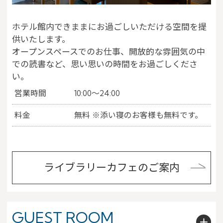
ホテル館内できままにお過ごしいただける空間を提
供いたします。
オープンスペースでのお仕事、開放的な雰囲気の中
での読書など、思い思いの時間をお過ごしくださ
い。
営業時間
10:00～24:00
料金
無料 ※添い寝のお客様も無料です。
※You will be redirected to Choice Hotel International official websi
clicking each hotel name.
Rates and the membership program differ from Japanese website.
ライブラリーカフェのご案内
Global Site
GUEST ROOM
You can see the FAQ as follows.