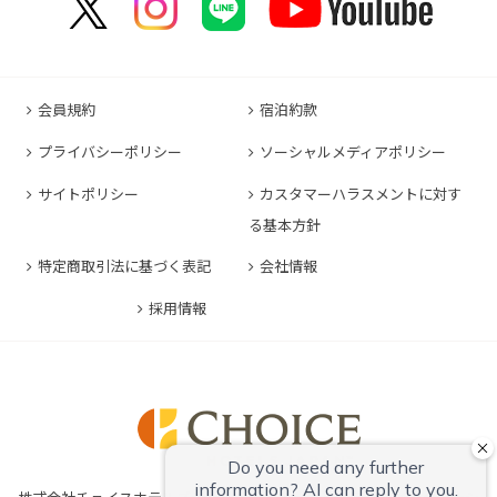
コンフォートイン塩尻北インター
コンフォートイン名古屋栄駅前
コンフォートイン善通寺インター
コンフォートイン宗像
コンフォートホテルERA東京東神田
HOTEL GEOMETIQ Osaka Umeda,an Ascend
コンフォートイン軽井沢
コンフォートホテル名古屋金山
コンフォートホテル松山
Collection Hotel
コンフォートホテル佐賀
コンフォートホテル東京東日本橋
コンフォートホテル刈谷
コンフォートホテル高知
コンフォートホテル大阪心斎橋
コンフォートイン鳥栖
コンフォートイン東京六本木
会員規約
宿泊約款
コンフォートホテル豊川
コンフォートホテル堺
コンフォートイン長崎空港
コンフォートホテル東京清澄白河
プライバシーポリシー
ソーシャルメディアポリシー
コンフォートイン豊川インター
コンフォートホテルERA神戸三宮
コンフォートホテル熊本新市街
コンフォートホテル横浜関内
コンフォートホテル豊橋
サイトポリシー
カスタマーハラスメントに対す
コンフォートホテル姫路
コンフォートイン熊本御幸笛田
る基本方針
コンフォートホテル中部国際空港
コンフォートイン姫路夢前橋
コンフォートホテル宮崎
特定商取引法に基づく表記
会社情報
コンフォートホテル四日市
コンフォートホテル奈良
コンフォートイン鹿児島谷山
コンフォートホテル鈴鹿
採用情報
コンフォートホテル和歌山
コンフォートホテルERA伊勢
コンフォートホテル紀伊田辺