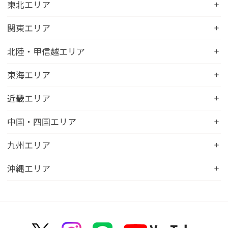
コンフォートホテル札幌すすきの
東北エリア
コンフォートホテルERA札幌北口
コンフォートホテル八戸
関東エリア
コンフォートホテル函館
コンフォートホテル北上
コンフォートホテル水戸
北陸・甲信越エリア
コンフォートホテル釧路
コンフォートイン一関インター
コンフォートインひたちなか
コンフォートホテル帯広
コンフォートホテル新潟駅前
東海エリア
コンフォートホテル仙台東口
コンフォートイン鹿島
コンフォートホテル北見
コンフォートイン新潟中央インター
コンフォートホテル仙台西口
コンフォートホテル浜松
近畿エリア
コンフォートイン土浦阿見
コンフォートホテル苫小牧
コンフォートイン新潟亀田
コンフォートホテル秋田
コンフォートホテル岐阜
コンフォートイン宇都宮鹿沼
コンフォートホテル彦根
中国・四国エリア
コンフォートホテル千歳
コンフォートホテル燕三条
コンフォートホテル山形
コンフォートイン大垣
コンフォートイン佐野藤岡インター
コンフォートイン近江八幡
コンフォートホテル富山駅前
コンフォートイン倉敷水島
九州エリア
コンフォートホテル天童
hotel around TAKAYAMA, an Ascend Collection
コンフォートホテル前橋
コンフォートイン八日市
コンフォートイン福井
Hotel
コンフォートホテル広島大手町
コンフォートイン福島西インター
コンフォートホテル小倉
沖縄エリア
コンフォートイン千葉浜野R16
コンフォートイン京都四条烏丸
コンフォートイン甲府昭和インター
コンフォートホテル名古屋新幹線口
コンフォートホテル呉
コンフォートホテル郡山
コンフォートホテル黒崎
コンフォートホテル成田
コンフォートホテルERA京都堀川五条
コンフォートホテル那覇県庁前
コンフォートイン甲府石和
コンフォートホテルERA名古屋名駅南
コンフォートホテル新山口
コンフォートホテル博多
コンフォートスイーツ東京ベイ
コンフォートホテルERA京都東寺
コンフォートイン那覇泊港
コンフォートイン諏訪インター
コンフォートホテル名古屋伏見
コンフォートホテル高松
コンフォートイン福岡天神
コンフォートホテル東京神田
コンフォートホテル新大阪
コンフォートホテルERA石垣島