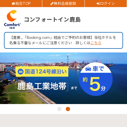
総合TOP
無料会員登録
ログイン
ご予約確認・変更・キャンセルフォーム
チェックイン日
コンフォートイン鹿島
公式Webサイトからのご予約
チェックアウト日
【重要_「Booking.com」経由でご予約のお客様】当社ホテルを
名乗る不審なメールにご注意ください 詳しくは
こちら
部屋数
大人人数
閉じる
1室あたり
空室検索
会員特典のご案内
会員登録
ログイン