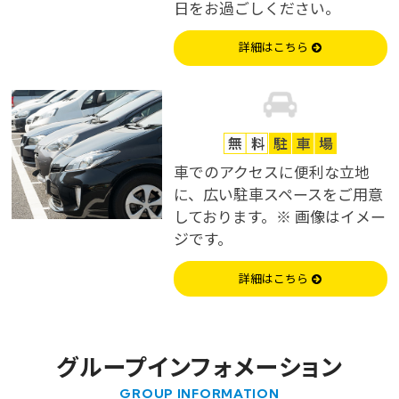
日をお過ごしください。
詳細はこちら
車でのアクセスに便利な立地
※You will be redirected to Choice Hotel International official websi
clicking each hotel name.
に、広い駐車スペースを
ご用意
Rates and the membership program differ from Japanese website.
しております。
※ 画像はイメー
ジです。
Global Site
詳細はこちら
You can see the FAQ as follows.
FAQs
グループインフォメーション
Close
GROUP INFORMATION