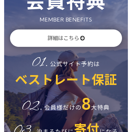
会員特典
MEMBER BENEFITS
詳細はこちら
01.
公式サイト予約は
ベストレート保証
8
02.
会員様だけの
大特典
寄付
03.
泊まるたびに
になる