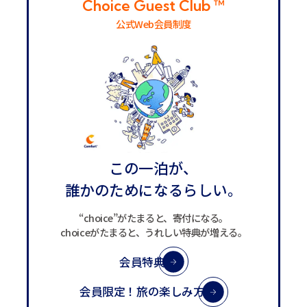
Choice Guest Club ™
公式Web会員制度
この一泊が、
誰かのためになるらしい。
“choice”がたまると、寄付になる。
choiceがたまると、うれしい特典が増える。
会員特典
についてはこちら
会員限定！旅の楽しみ方
についてはこちら