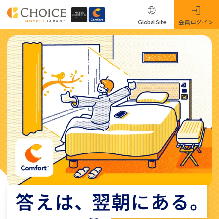
Global Site
会員ログイン
答えは
、
翌朝にある
。