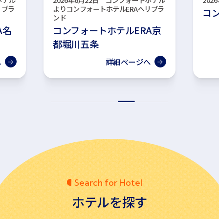
リブラ
よりコンフォートホテルERAへリブラ
コ
ンド
A名
コンフォートホテルERA京
都堀川五条
へ
詳細ページへ
Search for Hotel
ホテルを探す