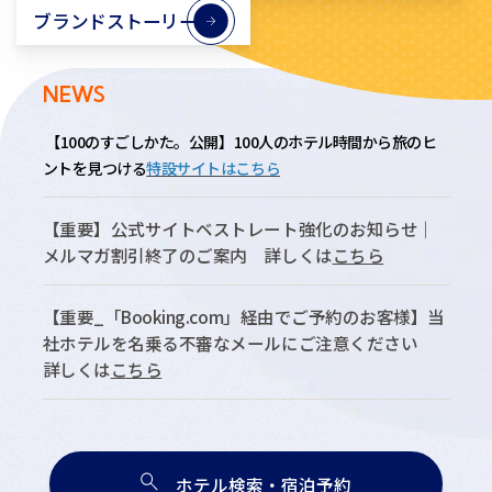
ブランドストーリー
についてはこちら
NEWS
重要なお知らせ
【100のすごしかた。公開】100人のホテル時間から旅のヒ
ントを見つける
特設サイトはこちら
【重要】公式サイトベストレート強化のお知らせ｜
メルマガ割引終了のご案内 詳しくは
こちら
【重要_「Booking.com」経由でご予約のお客様】当
社ホテルを名乗る不審なメールにご注意ください
詳しくは
こちら
ホテル検索・宿泊予約