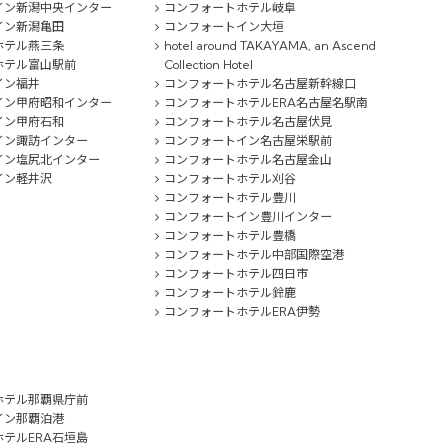
イン新潟中央インター
コンフォートホテル岐阜
イン新潟亀田
コンフォートイン大垣
ホテル燕三条
hotel around TAKAYAMA, an Ascend
ホテル富山駅前
Collection Hotel
イン福井
コンフォートホテル名古屋新幹線口
イン甲府昭和インター
コンフォートホテルERA名古屋名駅南
イン甲府石和
コンフォートホテル名古屋伏見
イン諏訪インター
コンフォートイン名古屋栄駅前
イン塩尻北インター
コンフォートホテル名古屋金山
イン軽井沢
コンフォートホテル刈谷
コンフォートホテル豊川
コンフォートイン豊川インター
コンフォートホテル豊橋
コンフォートホテル中部国際空港
コンフォートホテル四日市
コンフォートホテル鈴鹿
コンフォートホテルERA伊勢
ホテル那覇県庁前
イン那覇泊港
テルERA石垣島