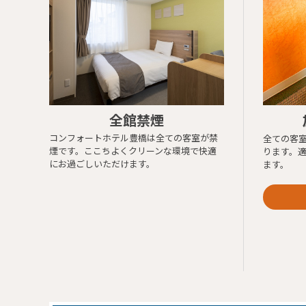
全館禁煙
※Yo
コンフォートホテル豊橋は全ての客室が禁
全ての客
ea
煙です。ここちよくクリーンな環境で快適
ります。
Ra
にお過ごしいただけます。
ます。
Yo