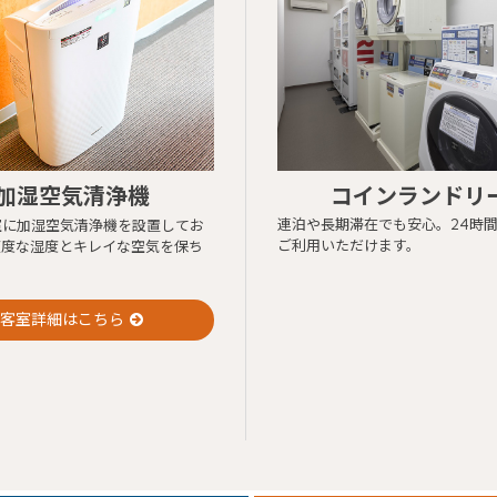
ご予約・空室検索
公式サイトベストレート
お得
全プラン
価格！
コインランドリ
加湿空気清浄機
チェックイン日
u will be redirected to Choice Hotel International official website by clicki
連泊や長期滞在でも安心。24時
室に加湿空気清浄機を設置してお
ch hotel name.
ご利用いただけます。
適度な湿度とキレイな空気を保ち
tes and the membership program differ from Japanese website.
チェックアウト日
Global Site
部屋数
客室詳細はこちら
u can see the FAQ as follows.
大人人
（1室あた
数
り）
FAQs
空室検索
Close