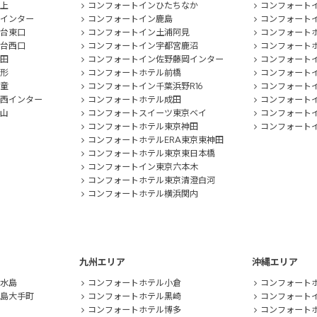
上
コンフォートインひたちなか
コンフォート
インター
コンフォートイン鹿島
コンフォート
台東口
コンフォートイン土浦阿見
コンフォート
台西口
コンフォートイン宇都宮鹿沼
コンフォート
田
コンフォートイン佐野藤岡インター
コンフォート
形
コンフォートホテル前橋
コンフォート
童
コンフォートイン千葉浜野R16
コンフォート
西インター
コンフォートホテル成田
コンフォート
山
コンフォートスイーツ東京ベイ
コンフォート
コンフォートホテル東京神田
コンフォート
コンフォートホテルERA東京東神田
コンフォートホテル東京東日本橋
コンフォートイン東京六本木
コンフォートホテル東京清澄白河
コンフォートホテル横浜関内
九州エリア
沖縄エリア
水島
コンフォートホテル小倉
コンフォート
島大手町
コンフォートホテル黒崎
コンフォート
コンフォートホテル博多
コンフォートホ