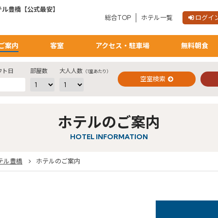
テル豊橋【公式最安】
総合TOP
ホテル一覧
ログイ
ご予約確認・変更・キャンセルフォーム
ご案内
客室
アクセス・駐車場
無料朝食
公式Webサイトからのご予約
ウト日
部屋数
大人人数
（1室あたり）
空室検索
ホテルのご案内
閉じる
HOTEL INFORMATION
テル豊橋
ホテルのご案内