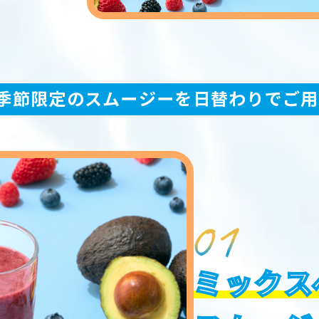
u can see the FAQ as follows.
大人人
（1室あた
数
り）
FAQs
空室検索
Close
季節限定のスムージーを日替わりでご
プラン一覧
予約確認・変更・キャンセル
ミックス