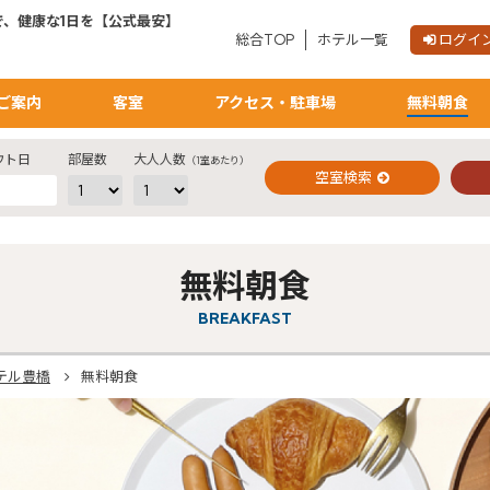
、健康な1日を【公式最安】
総合TOP
ホテル一覧
ログイ
ご予約確認・変更・キャンセルフォーム
公式Webサイトからのご予約
ご案内
客室
アクセス・駐車場
無料朝食
ウト日
部屋数
大人人数
（1室あたり）
空室検索
閉じる
無料朝食
BREAKFAST
テル豊橋
無料朝食