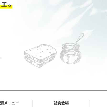
ェ。
で、
消メニュー
朝食会場