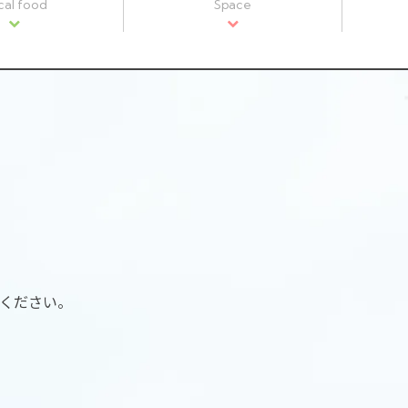
cal food
Space
ください。