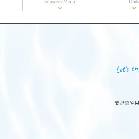
Seasonal Menu
Dail
Let's en
夏野菜や