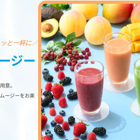
ュッと一杯に
ご予約・空室検索
ージー
公式サイトベストレート
お得
全プラン
価格！
用意。
ムージーをお楽
チェックイン日
u will be redirected to Choice Hotel International official website by clicki
ch hotel name.
tes and the membership program differ from Japanese website.
チェックアウト日
Global Site
部屋数