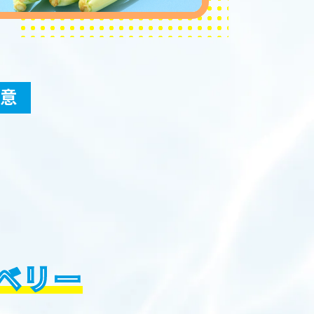
用意
ベリー