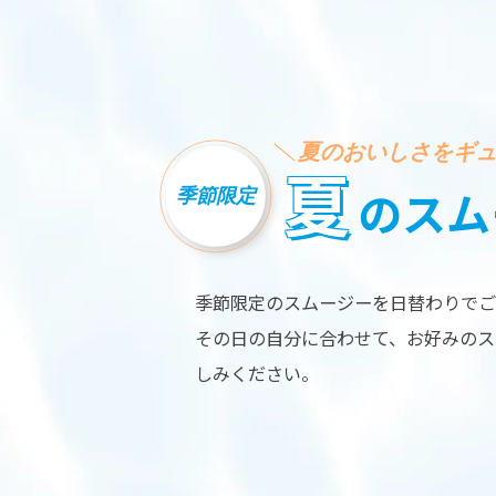
夏のおいしさをギ
夏
季節限定
のスム
季節限定のスムージーを日替わりでご
その日の自分に合わせて、お好みのス
※Yo
しみください。
ea
Ra