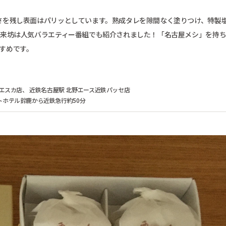
さを残し表面はパリッとしています。熟成タレを隙間なく塗りつけ、特製
風来坊は人気バラエティー番組でも紹介されました！「名古屋メシ」を持
すめです。
 エスカ店、 近鉄名古屋駅 北野エース近鉄パッセ店
トホテル鈴鹿から近鉄急行約50分