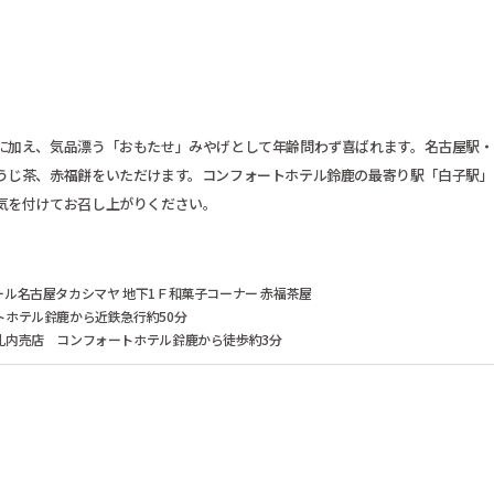
に加え、気品漂う「おもたせ」みやげとして年齢問わず喜ばれます。名古屋駅・
うじ茶、赤福餅をいただけます。コンフォートホテル鈴鹿の最寄り駅「白子駅」
気を付けてお召し上がりください。
ール名古屋タカシマヤ 地下1Ｆ和菓子コーナー 赤福茶屋
トホテル鈴鹿から近鉄急行約50分
札内売店 コンフォートホテル鈴鹿から徒歩約3分