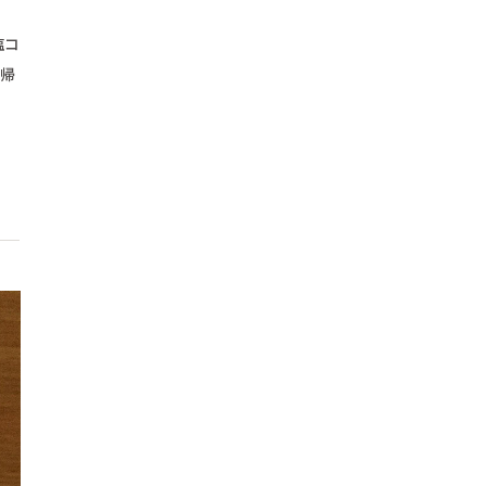
塩コ
ち帰