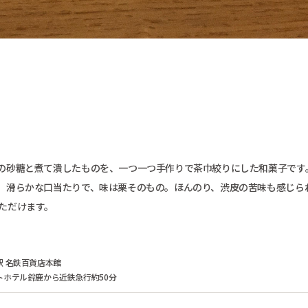
の砂糖と煮て潰したものを、一つ一つ手作りで茶巾絞りにした和菓子です
。滑らかな口当たりで、味は栗そのもの。ほんのり、渋皮の苦味も感じら
ただけます。
駅 名鉄百貨店本館
トホテル鈴鹿から近鉄急行約50分