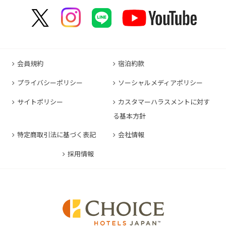
コンフォートイン福岡天神
コンフォートホテル東京神田
コンフォートホテル新大阪
コンフォートホテルERA石垣島
コンフォートイン塩尻北インター
コンフォートイン名古屋栄駅前
コンフォートイン善通寺インター
コンフォートイン宗像
コンフォートホテルERA東京東神田
HOTEL GEOMETIQ Osaka Umeda,an Ascend
コンフォートイン軽井沢
コンフォートホテル名古屋金山
コンフォートホテル松山
Collection Hotel
コンフォートホテル佐賀
コンフォートホテル東京東日本橋
コンフォートホテル刈谷
コンフォートホテル高知
コンフォートホテル大阪心斎橋
コンフォートイン鳥栖
コンフォートイン東京六本木
会員規約
宿泊約款
コンフォートホテル豊川
コンフォートホテル堺
コンフォートイン長崎空港
コンフォートホテル東京清澄白河
プライバシーポリシー
ソーシャルメディアポリシー
コンフォートイン豊川インター
コンフォートホテルERA神戸三宮
コンフォートホテル熊本新市街
コンフォートホテル横浜関内
コンフォートホテル豊橋
サイトポリシー
カスタマーハラスメントに対す
コンフォートホテル姫路
コンフォートイン熊本御幸笛田
る基本方針
コンフォートホテル中部国際空港
コンフォートイン姫路夢前橋
コンフォートホテル宮崎
特定商取引法に基づく表記
会社情報
コンフォートホテル四日市
コンフォートホテル奈良
コンフォートイン鹿児島谷山
コンフォートホテル鈴鹿
採用情報
コンフォートホテル和歌山
コンフォートホテルERA伊勢
コンフォートホテル紀伊田辺