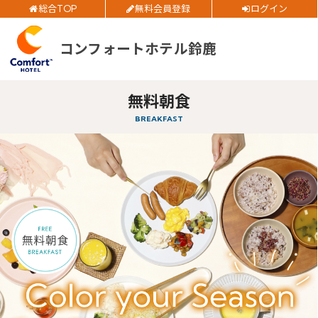
総合TOP
無料会員登録
ログイン
ご予約確認・変更・キャンセルフォーム
部屋数
公式Webサイトからのご予約
コンフォートホテル鈴鹿
大人人数
1室あたり
無料朝食
空室検索
BREAKFAST
閉じる
会員特典のご案内
会員登録
ログイン
予約確認・変更・キャンセル
特別優待会員様
交通＋宿泊プラン