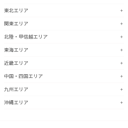
コンフォートホテル札幌すすきの
東北エリア
コンフォートホテルERA札幌北口
コンフォートホテル八戸
関東エリア
コンフォートホテル函館
コンフォートホテル北上
コンフォートホテル水戸
北陸・甲信越エリア
コンフォートホテル釧路
コンフォートイン一関インター
コンフォートインひたちなか
コンフォートホテル帯広
コンフォートホテル新潟駅前
東海エリア
コンフォートホテル仙台東口
コンフォートイン鹿島
コンフォートホテル北見
コンフォートイン新潟中央インター
コンフォートホテル仙台西口
コンフォートホテル浜松
近畿エリア
コンフォートイン土浦阿見
コンフォートホテル苫小牧
コンフォートイン新潟亀田
コンフォートホテル秋田
コンフォートホテル岐阜
コンフォートイン宇都宮鹿沼
コンフォートホテル彦根
中国・四国エリア
コンフォートホテル千歳
コンフォートホテル燕三条
コンフォートホテル山形
コンフォートイン大垣
コンフォートイン佐野藤岡インター
コンフォートイン近江八幡
コンフォートホテル富山駅前
コンフォートイン倉敷水島
九州エリア
コンフォートホテル天童
hotel around TAKAYAMA, an Ascend Collection
コンフォートホテル前橋
コンフォートイン八日市
コンフォートイン福井
Hotel
コンフォートホテル広島大手町
コンフォートイン福島西インター
コンフォートホテル小倉
沖縄エリア
コンフォートイン千葉浜野R16
コンフォートイン京都四条烏丸
コンフォートイン甲府昭和インター
コンフォートホテル名古屋新幹線口
コンフォートホテル呉
コンフォートホテル郡山
コンフォートホテル黒崎
コンフォートホテル成田
コンフォートホテルERA京都堀川五条
コンフォートホテル那覇県庁前
コンフォートイン甲府石和
コンフォートホテルERA名古屋名駅南
コンフォートホテル新山口
コンフォートホテル博多
コンフォートスイーツ東京ベイ
コンフォートホテルERA京都東寺
コンフォートイン那覇泊港
コンフォートイン諏訪インター
コンフォートホテル名古屋伏見
コンフォートホテル高松