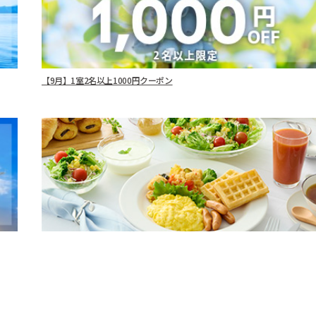
【9月】1室2名以上1000円クーポン