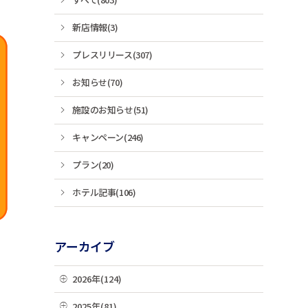
新店情報(3)
プレスリリース(307)
お知らせ(70)
施設のお知らせ(51)
キャンペーン(246)
プラン(20)
ホテル記事(106)
アーカイブ
2026年(124)
08月(3)
2025年(81)