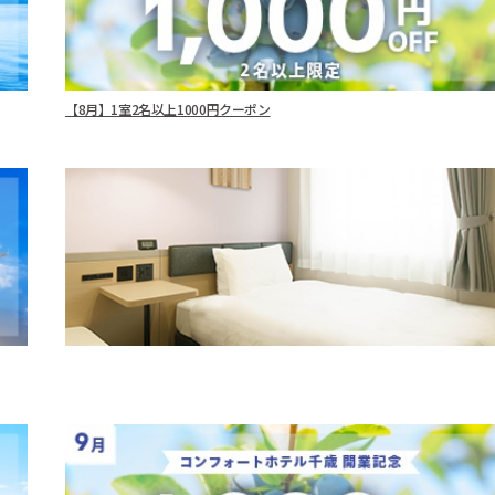
【8月】1室2名以上1000円クーポン