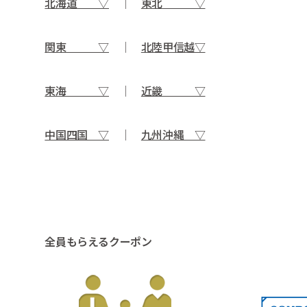
北海道 ▽
│
東北 ▽
関東 ▽
│
北陸甲信越▽
東海 ▽
│
近畿 ▽
中国四国 ▽
│
九州沖縄 ▽
全員もらえるクーポン