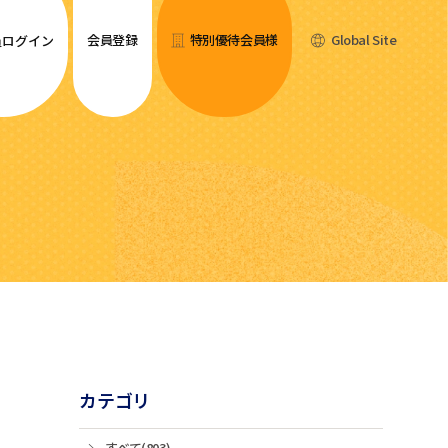
会員登録
特別優待会員様
Global Site
員ログイン
カテゴリ
すべて(803)