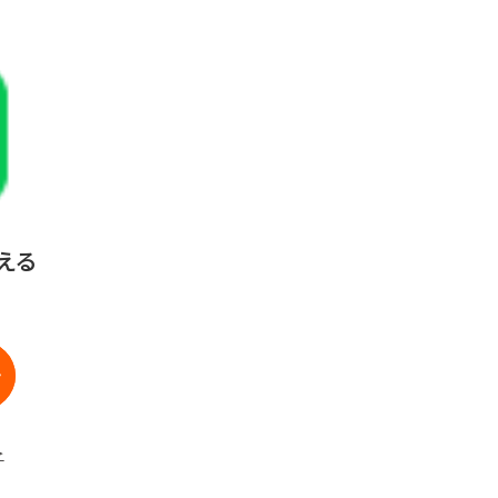
らえる
ン
＞