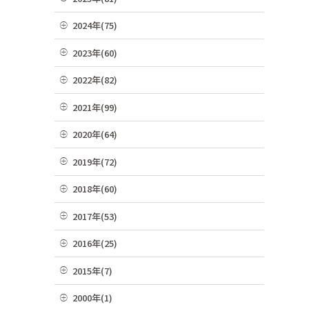
07月(21)
12月(8)
2024年(75)
06月(19)
11月(22)
12月(4)
2023年(60)
05月(13)
10月(4)
11月(6)
12月(4)
2022年(82)
04月(10)
09月(3)
10月(9)
11月(3)
12月(8)
2021年(99)
03月(36)
08月(4)
09月(4)
10月(3)
11月(5)
02月(9)
12月(9)
2020年(64)
07月(7)
08月(6)
09月(8)
10月(16)
01月(13)
11月(7)
06月(2)
12月(2)
2019年(72)
07月(6)
08月(4)
09月(8)
10月(6)
05月(6)
11月(8)
06月(7)
12月(7)
2018年(60)
07月(4)
08月(4)
09月(5)
04月(4)
10月(7)
05月(9)
11月(9)
06月(7)
12月(7)
2017年(53)
07月(10)
08月(4)
03月(7)
09月(4)
04月(5)
10月(8)
05月(10)
11月(2)
06月(8)
12月(2)
2016年(25)
07月(8)
02月(10)
08月(4)
03月(8)
09月(6)
04月(2)
10月(3)
05月(6)
11月(4)
06月(10)
12月(2)
01月(4)
2015年(7)
07月(5)
02月(5)
08月(2)
03月(8)
09月(4)
04月(2)
10月(7)
05月(8)
11月(3)
06月(6)
11月(1)
01月(6)
2000年(1)
07月(5)
02月(4)
08月(3)
03月(7)
09月(1)