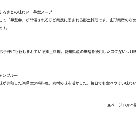
ふるさとの味わい 芋煮スープ
として「芋煮会」が開催されるほど県民に愛される郷土料理です。山形県産のな
です。
、お子様にも親しまれている郷土料理。愛知県産の味噌を使用したコク深いつけ
ャンプルー
味が調和した沖縄の定番料理。素材の味を活かした、毎日でも食べやすい味わ
▲ページTOPへ