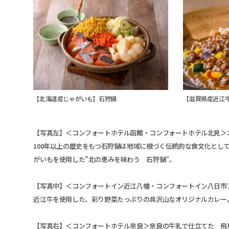
【北海道産じゃがいも】石狩鍋
【滋賀県産近江
【写真左】＜コンフォートホテル函館・コンフォートホテル北見＞
100年以上の歴史をもつ石狩鍋は地域に根づく伝統的な食文化とし
がいもを使用した"北の恵みを味わう 石狩鍋"。
【写真中】＜コンフォートイン近江八幡・コンフォートイン八日市
近江牛を使用した、彩り野菜たっぷりの具沢山なオリジナルカレー
【写真右】＜コンフォートホテル奈良＞奈良の牛乳で仕立てた 飛