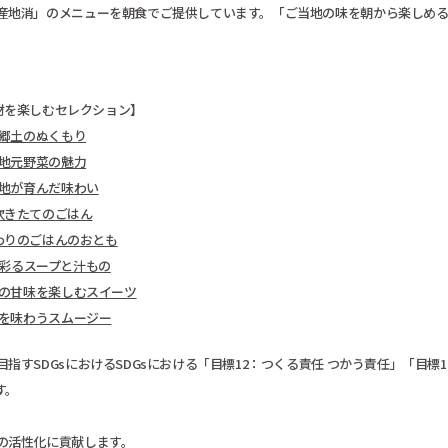
産地消」のメニューを朝食でご提供しています。「ご当地の味を朝から楽しめ
材を楽しむセレクション】
郷土のぬくもり
地元野菜の魅力
地が育んだ味わい
炊きたてのごはん
わりのごはんのおとも
彩るスープと汁もの
の甘味を楽しむスイーツ
を味わうスムージー
すSDGsにおけるSDGsにおける「目標12：つくる責任 つかう責任」「目標1
す。
の活性化に貢献します。