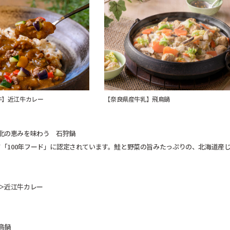
牛】近江牛カレー
【奈良県産牛乳】飛鳥鍋
北の恵みを味わう 石狩鍋
て「100年フード」に認定されています。鮭と野菜の旨みたっぷりの、北海道産
＞近江牛カレー
。
鳥鍋