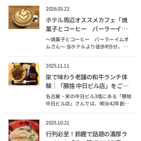
んと金の卵！ 今回は沖縄料理を中心
2026.03.22
に、 自家製ラフテー、ゴーヤチャンプ
ルー、沖縄県産ジーマミードーフ ごま
ホテル周辺オススメカフェ「焼
カンパチ、とうもろこしの天ぷら、自...
菓子とコーヒー パーラーイム
オム」さん
～焼菓子とコーヒー パーラーイムオ
ムさん～ 当ホテルより徒歩約5分。 バ
リスタが1杯ずつ淹れるこだわりのコー
ヒーとスイーツが楽しめるお店で フレ
2025.11.11
ンチトーストが人気です。 今回は「ピ
スタチオフロマージュ」をいただきま
栄で味わう老舗の和牛ランチ体
した！ 落ち着いた店内でいた...
験｜「豚捨 中日ビル店」をご紹
介
名古屋・栄の中日ビル3階にある「豚捨
中日ビル店」さんでは、明治42年創業
の老舗が提供する「伊勢牛ランチ」を
楽しめます。 伊勢牛は、松阪牛のルー
2025.10.21
ツとも言われる黒毛和牛の一種で、深
い旨みと上品な脂が特徴。 丁寧に甘く
行列必至！鈴鹿で話題の濃厚ラ
煮込まれた伊勢牛が、ふっく...