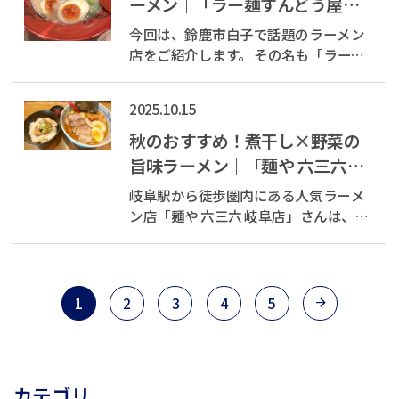
ーメン｜「ラー麺ずんどう屋」
をご紹介
今回は、鈴鹿市白子で話題のラーメン
店をご紹介します。 その名も「ラー麺
ずんどう屋 鈴鹿店」さん。 兵庫県姫路
発祥の人気チェーンで、背脂系濃厚と
2025.10.15
んこつラーメンが自慢のお店です。
【おすすめポイント】 自家製麺と濃厚
秋のおすすめ！煮干し×野菜の
スープが絶品 背脂の量や...
旨味ラーメン｜「麺や 六三六
岐阜店」をご紹介
岐阜駅から徒歩圏内にある人気ラーメ
ン店「麺や 六三六 岐阜店」さんは、特
にスープの美味しさで評判です。 煮干
しと昆布の旨味をベースに、豚骨と鶏
ガラをじっくり煮込み、さらに野菜を
加えて長時間炊き上げること で、濃厚
1
2
3
4
5
ながらも自然な甘みと深いコクを感じ...
カテゴリ