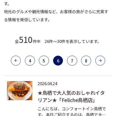
す。
地元のグルメや観光情報など、お客様の旅がさらに充実す
る情報を発信しています。
510
全
件中 26件～30件を表示しています。
4
5
6
7
8
2026.04.24
★鳥栖で大人気のおしゃれイタ
リアン★「Feliche鳥栖店」
こんにちは、コンフォートイン鳥栖で
す。 本日ご紹介するのは、鳥栖で大人