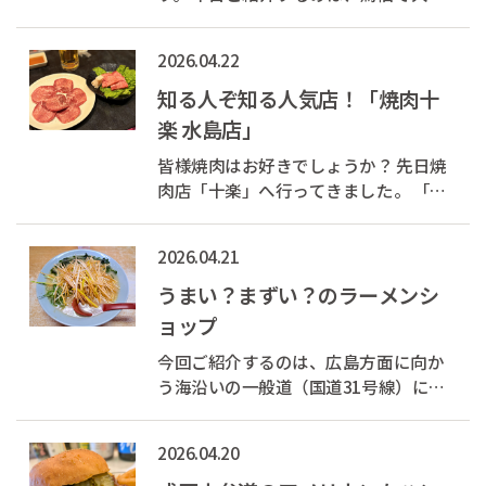
気のイタリアン「Feliche（フェリーチ
ェ） 鳥栖店」さんです。 店内もお料理
2026.04.22
もおしゃれで味もとてもおいしく、何
度でも通いたくなるお店です。 今回は
知る人ぞ知る人気店！「焼肉十
ランチに伺い、人気メニューの「...
楽 水島店」
皆様焼肉はお好きでしょうか？ 先日焼
肉店「十楽」へ行ってきました。 「十
楽」は地元の方々なら知る人ぞ知る人
気店。おいしい焼肉と韓国料理のお店
2026.04.21
です。 とにかくお肉が新鮮！ おすすめ
は牛タン塩。柔らかいお肉に別添えの
うまい？まずい？のラーメンシ
ネギを乗せて食べると最高です。 ...
ョップ
今回ご紹介するのは、広島方面に向か
う海沿いの一般道（国道31号線）にあ
る「ラーメンショップ」さんです。 真
っ赤な看板に書かれた「うまい？まず
2026.04.20
い？」の言葉が目を引きますが、結論
から言うと“うまい”です。 お店のおす