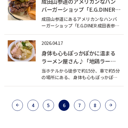
成田山参道のアメリカンなハン
すめは「ネギラーメン」...
バーガーショップ「E.G.DINER
成田表参道店」
成田山参道にあるアメリカンなハンバ
ーガーショップ「E.G.DINER 成田表参道
店」さん 千葉県東金市に本店があり、
こちらは2025年にオープンしたばかり
2026.04.17
の二号店。 店内にはアメリカンな雰囲
気が漂い、ハンバーガーはかなりのボ
身体も心もぽっかぽかに温まる
リューム！ シンプルな味付けで肉...
ラーメン屋さん♪「地鶏ラーメ
ン ありがとう」
当ホテルから徒歩で約15分、車で約5分
の場所にある、 身体も心もぽっかぽか
に温まるラーメン屋さんをご紹介いた
します。 『地鶏ラーメン ありがと
う』さん 今回スタッフが注文したの
は、お店自慢の「塩ワンタンメン」 ス
4
5
6
7
8
ープはあっさりとしていて濃すぎるこ...