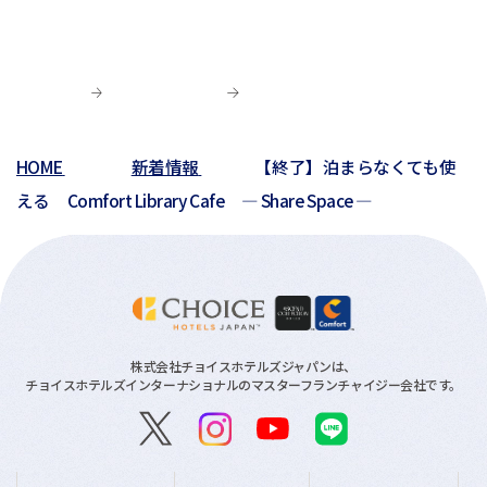
03月(6)
04月(5)
04月(4)
01月(5)
04月(9)
02月(8)
03月(8)
03月(10)
03月(6)
01月(4)
02月(1)
02月(6)
02月(1)
01月(2)
HOME
新着情報
【終了】泊まらなくても使
01月(3)
える Comfort Library Cafe ― Share Space ―
株式会社チョイスホテルズジャパンは、
チョイスホテルズインターナショナルのマスターフランチャイジー会社です。