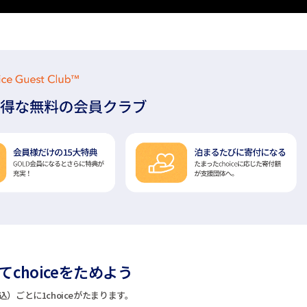
choiceをためよう
込）ごとに1choiceがたまります。