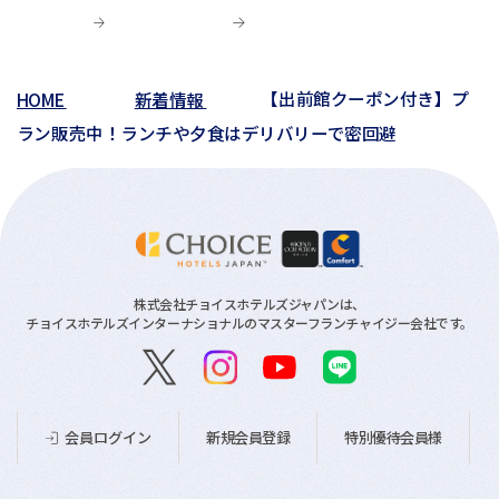
03月(6)
01月(4)
02月(1)
02月(6)
02月(1)
01月(2)
HOME
新着情報
【出前館クーポン付き】プ
01月(3)
ラン販売中！ランチや夕食はデリバリーで密回避
株式会社チョイスホテルズジャパンは、
チョイスホテルズインターナショナルのマスターフランチャイジー会社です。
新規会員登録
特別優待会員様
会員ログイン