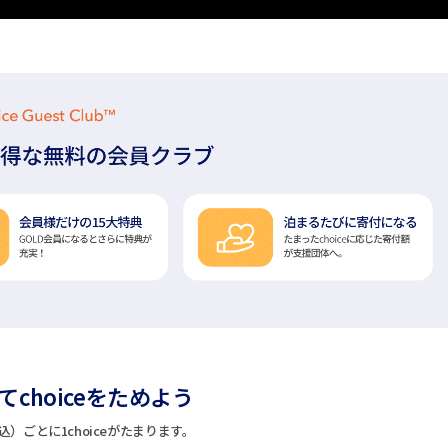
choiceをためよう
込）ごとに1choiceがたまります。