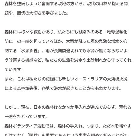
森林を整備しようと奮闘する現地の方から、現代の山林が抱える問
題や、間伐の大切さを学びました。
森林には様々な役割があり、私たちにも馴染みのある「地球温暖化
防止」の一端を担っているほか、大雨が降った際の急激な増水を抑
制する「水源涵養」、雨が長期間途切れても水源が無くならないよ
う貯蓄する機能など、私たちの生活を洪水や土砂崩れから守ってくれ
ています。
また、これは私たちの記憶にも新しいオーストラリアの大規模火災
による森林焼失後、各地で洪水が起きたことからもわかります。
しかし、現在、日本の森林はなかなか手入れが進んでおらず、荒れる
一途をたどっています。
森林ボランティア活動では、森林の手入れ、つまり、ただ木を増やす
だけでなく「間伐」も重要であるという事実を初めて知ることがで