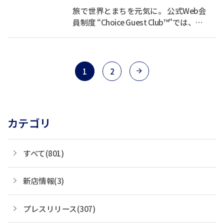
旅で世界とまちを元気に。 公式Web会
員制度 “Choice Guest Club™”では、お
客様の宿泊代の一部を支援団体へ寄付
しています。 あなたが旅をするたび
に、世界とまちを元気にできる、そん
な素敵な循環をつくります。 現在、会
1
2
員登録キャンペーン...
カテゴリ
すべて(801)
新店情報(3)
プレスリリース(307)