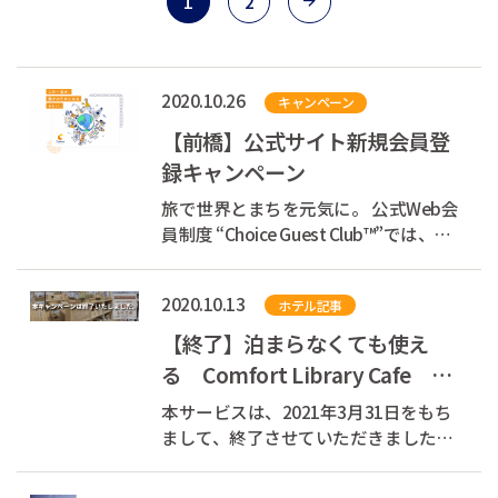
1
2
2020.10.26
キャンペーン
【前橋】公式サイト新規会員登
録キャンペーン
旅で世界とまちを元気に。 公式Web会
員制度 “Choice Guest Club™”では、お
客様の宿泊代の一部を支援団体へ寄付
しています。 あなたが旅をするたび
2020.10.13
ホテル記事
に、世界とまちを元気にできる、そん
な素敵な循環をつくります。 現在、会
【終了】泊まらなくても使え
員登録キャンペーン...
る Comfort Library Cafe ―
Share Space ―
本サービスは、2021年3月31日をもち
まして、終了させていただきました。
ありがとうございました。