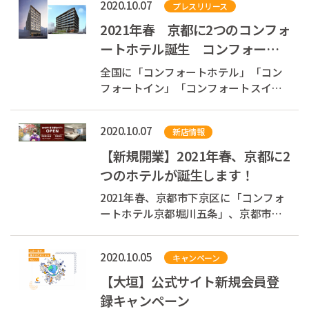
2020.10.07
プレスリリース
2021年春 京都に2つのコンフォ
ートホテル誕生 コンフォート
ホテル京都堀川五条 コンフォ
全国に「コンフォートホテル」「コン
ートホテル京...
フォートイン」「コンフォートスイー
ツ」を展開する株式会社チョイスホテ
ルズジャパン（本社：東京都中央区、
2020.10.07
新店情報
代表取締役社長：村木 雄哉、以下チョ
イスホテルズジャパン）は、2021年3月
【新規開業】2021年春、京都に2
24日（水）、京都府京都市下京区に
つのホテルが誕生します！
「コンフ...
2021年春、京都市下京区に「コンフォ
ートホテル京都堀川五条」、京都市南
区に「コンフォートホテル京都東寺」
がオープン！京都市内に同シーズンに
2020.10.05
キャンペーン
合計335室のコンフォートホテルが誕生
します。
【大垣】公式サイト新規会員登
録キャンペーン