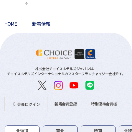
HOME
新着情報
株式会社チョイスホテルズジャパンは、
チョイスホテルズインターナショナルのマスターフランチャイジー会社です。
新規会員登録
特別優待会員様
会員ログイン
グループホテル一覧
北海道
東北
関東
北