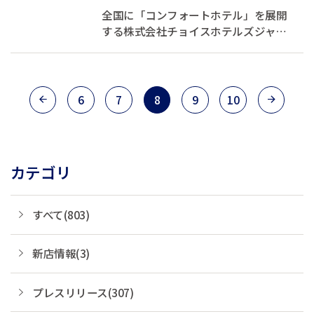
現】コンフォートホテルERA札
全国に「コンフォートホテル」を展開
幌北口の開業に向...
する株式会社チョイスホテルズジャパ
ン（本社：東京都中央区、代表取締役
社長：伊藤孝彦、以下チョイスホテル
ズジャパン）は、2025年12月18日開業
予定の「コンフォートホテルERA札幌北
6
7
8
9
10
口」に設置される客室アートの制作に
あたり、...
カテゴリ
すべて(803)
新店情報(3)
プレスリリース(307)