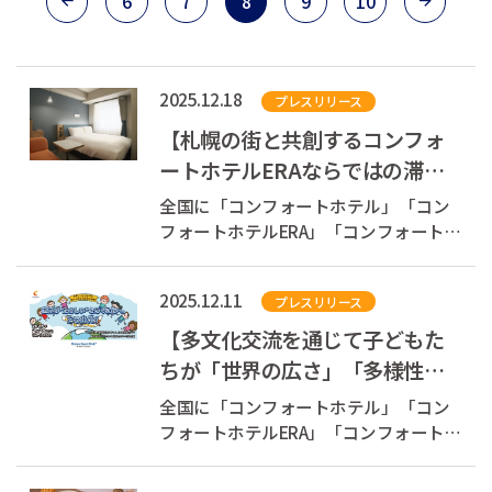
6
7
8
9
10
2025.12.18
プレスリリース
【札幌の街と共創するコンフォ
ートホテルERAならではの滞在
体験】札幌駅より徒歩約5分。ブ
全国に「コンフォートホテル」「コン
ランド初の新...
フォートホテルERA」「コンフォートイ
ン」「コンフォートスイーツ」
「Ascend Hotel Collection(TM)」を展開
2025.12.11
プレスリリース
する株式会社チョイスホテルズジャパ
ン（本社：東京都中央区、代表取締役
【多文化交流を通じて子どもた
社長：伊藤孝彦、以下チョイスホテル
ちが「世界の広さ」「多様性」
ズジャパン...
「社会貢献」を体験】 子ども向
全国に「コンフォートホテル」「コン
け交流イベン...
フォートホテルERA」「コンフォートイ
ン」「コンフォートスイーツ」
「Ascend Hotel Collection(TM)」を展開