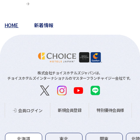
HOME
新着情報
株式会社チョイスホテルズジャパンは、
チョイスホテルズインターナショナルのマスターフランチャイジー会社です。
新規会員登録
特別優待会員様
会員ログイン
グループホテル一覧
北海道
東北
関東
北