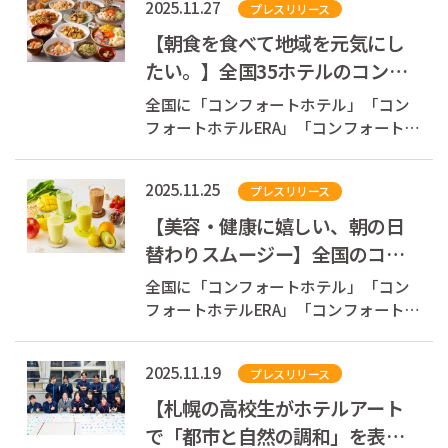
2025.11.27
プレスリリース
する株式会社チョイスホテルズジャパ
ン（本社：東京都中央区、代表取締役
【朝食を食べて地域を元気にし
社長：伊藤孝彦、以下チョイスホテル
たい。】全国35ホテルのコンフ
ズジャパン...
ォートホテルにて、各地域の食
全国に「コンフォートホテル」「コン
材をふんだん...
フォートホテルERA」「コンフォートイ
ン」「コンフォートスイーツ」
「Ascend Hotel Collection(TM)」を展開
2025.11.25
プレスリリース
する株式会社チョイスホテルズジャパ
ン（本社：東京都中央区、代表取締役
【美容・健康に嬉しい、朝の日
社長：伊藤孝彦、以下チョイスホテル
替わりスムージー】全国のコン
ズジャパン...
フォートホテルの無料朝食に
全国に「コンフォートホテル」「コン
「みかん」「ゆ...
フォートホテルERA」「コンフォートイ
ン」「コンフォートスイーツ」
「Ascend Hotel Collection(TM)」を展開
2025.11.19
プレスリリース
する株式会社チョイスホテルズジャパ
ン（本社：東京都中央区、代表取締役
【札幌の高校生がホテルアート
社長：伊藤孝彦、以下チョイスホテル
で「都市と自然の調和」を表
ズジャパン...