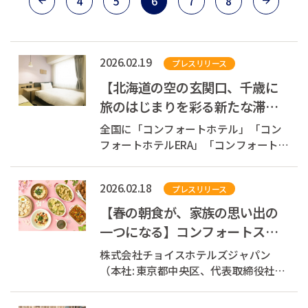
4
5
6
7
8
2026.02.19
プレスリリース
【北海道の空の玄関口、千歳に
旅のはじまりを彩る新たな滞在
拠点が誕生】北海道千歳市にチ
全国に「コンフォートホテル」「コン
ョイスブラン...
フォートホテルERA」「コンフォートイ
ン」「コンフォートスイーツ」
「Ascend Hotel Collection(TM)」を展開
2026.02.18
プレスリリース
する株式会社チョイスホテルズジャパ
ン（本社：東京都中央区、代表取締役
【春の朝食が、家族の思い出の
社長：伊藤孝彦、以下チョイスホテル
一つになる】コンフォートスイ
ズジャパン...
ーツ東京ベイ、2026年3月1日
株式会社チョイスホテルズジャパン
（日）より菜の...
（本社: 東京都中央区、代表取締役社長:
伊藤孝彦、以下チョイスホテルズジャ
パン）が展開する「コンフォートスイ