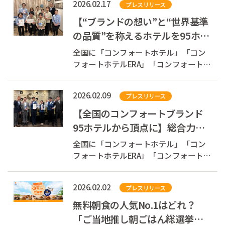
2026.02.17
プレスリリース
ーツ東京ベイ」（千葉県浦安市）は、
2026年3月1日（日）から2026年5月31
【“ブランドの想い”と“世界基準
日（日）までの期間、朝食にて人気の
の品質”を称えるホテルを95ホテ
レギュラ...
ルより選出】コンフォートブラ
全国に「コンフォートホテル」「コン
ンドが示す...
フォートホテルERA」「コンフォートイ
ン」「コンフォートスイーツ」
「Ascend Hotel Collection(TM)」を展開
2026.02.09
プレスリリース
する株式会社チョイスホテルズジャパ
ン（本社：東京都中央区、代表取締役
【全国のコンフォートブランド
社長：伊藤孝彦、以下チョイスホテル
95ホテルから頂点に】総合力
ズジャパン...
No.1「コンフォートホテル名古
全国に「コンフォートホテル」「コン
屋新幹線口」が...
フォートホテルERA」「コンフォートイ
ン」「コンフォートスイーツ」
「Ascend Hotel Collection(TM)」を展開
2026.02.02
プレスリリース
する株式会社チョイスホテルズジャパ
ン（本社：東京都中央区、代表取締役
無料朝食の人気No.1はどれ？
社長：伊藤孝彦、以下チョイスホテル
「ご当地推し朝ごはん総選挙」
ズジャパン...