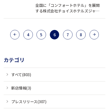
キャンペーン開催 -石狩鍋やゴ
全国に「コンフォートホテル」を展開
ーヤチャンプル...
する株式会社チョイスホテルズジャパ
ン（本社：東京都中央区、代表取締役
社長：伊藤孝彦、以下チョイスホテル
ズジャパン）は、2026年2月1日（日）
より、「ご当地推し朝ごはん総選挙キ
4
5
6
7
8
ャンペーン」を開催しています。 本キ
ャン...
カテゴリ
すべて(803)
新店情報(3)
プレスリリース(307)