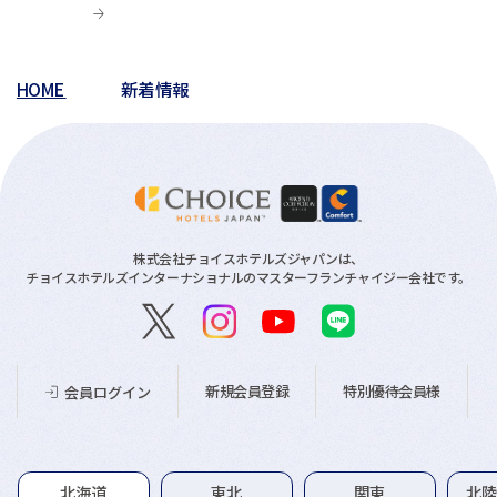
HOME
新着情報
株式会社チョイスホテルズジャパンは、
チョイスホテルズインターナショナルのマスターフランチャイジー会社です。
新規会員登録
特別優待会員様
会員ログイン
グループホテル一覧
北海道
東北
関東
北