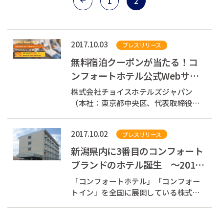
1
2
2017.10.03
プレスリリース
無料宿泊クーポンが当たる！コ
ンフォートホテル公式Webサイ
ト会員制度「Choice Guest
株式会社チョイスホテルズジャパン
Club」1周年ありが...
（本社：東京都中央区、代表取締役社
長：村木 雄哉）が全国に展開するコン
フォートホテルの公式Webサイト会員
2017.10.02
プレスリリース
制度「Choice Guest Club（チョイスゲ
ストクラブ）」は、2017年10月に1周
新潟県内に3番目のコンフォート
年を迎えました。これを記念し、日頃
ブランドのホテル誕生 ～2017
の感謝の気...
年11月1日 コンフォートイン新
「コンフォートホテル」「コンフォー
潟亀田 リ...
トイン」を全国に展開している株式会
社チョイスホテルズジャパン（本社：
東京都中央区、代表取締役社長：村木