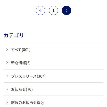
雄哉）は、2017年11月1日（水）、
「ベストイン新潟南」を「コンフォー
1
2
トイン新潟亀田」へリブランドしま
す。それに先...
カテゴリ
すべて(801)
新店情報(3)
プレスリリース(307)
お知らせ(70)
施設のお知らせ(50)