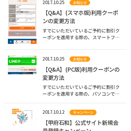
2017.10.25
お知らせ
雄哉）は、2017年10月26日（木）、当
社が展開するすべての「コンフォート
【Q&A】(スマホ版)利用クーポ
ホテル」「コンフォートイン」が「全
ンの変更方法
室禁煙」...
すでにいただいているご予約に割引ク
ーポンを適用する際の、スマートフォ
ンでの変更手順をご案内します。 パソ
コンから行う場合はこちらをご覧くだ
さい。 ※14日前までの早期予約プラン
2017.10.25
お知らせ
など、条件によってはこちらの手順で
【Q&A】(PC版)利用クーポンの
変更できない場合があります。
変更方法
すでにいただいているご予約に割引ク
ーポンを適用する際の、パソコンでの
変更手順をご案内します。 スマートフ
ォンから行う場合はこちらをご覧くだ
2017.10.12
キャンペーン
さい。 ※14日前までの早期予約プラン
など、条件によってはこちらの手順で
【甲府石和】公式サイト新規会
変更できない場合があります。
員登録キャンペーン