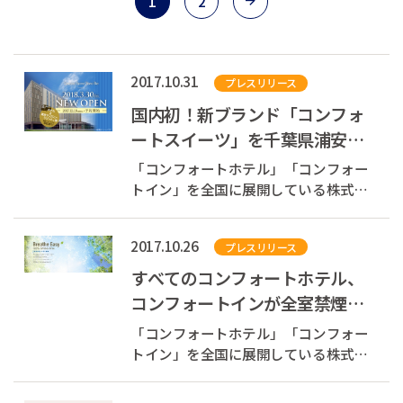
1
2
2017.10.31
プレスリリース
国内初！新ブランド「コンフォ
ートスイーツ」を千葉県浦安市
に2018年3月にオープン
「コンフォートホテル」「コンフォー
トイン」を全国に展開している株式会
社チョイスホテルズジャパン（本社：
東京都中央区、代表取締役社長：村木
2017.10.26
プレスリリース
雄哉、以下チョイスホテルズジャパ
ン）は、2018年3月30日（金）、千葉
すべてのコンフォートホテル、
県浦安市明海に、「コンフォートスイ
コンフォートインが全室禁煙
ーツ東京ベ...
に 公式Webサイトで発表
「コンフォートホテル」「コンフォー
トイン」を全国に展開している株式会
社チョイスホテルズジャパン（本社：
東京都中央区、代表取締役社長：村木