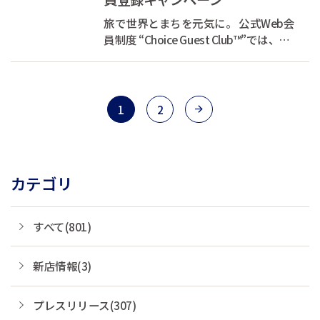
旅で世界とまちを元気に。 公式Web会
員制度 “Choice Guest Club™”では、お
客様の宿泊代の一部を支援団体へ寄付
しています。 あなたが旅をするたび
に、世界とまちを元気にできる、そん
な素敵な循環をつくります。 現在、会
1
2
員登録キャンペーン...
カテゴリ
すべて(801)
新店情報(3)
プレスリリース(307)