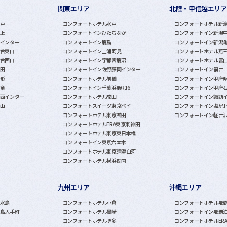
関東エリア
北陸・甲信越エリア
戸
コンフォートホテル水戸
コンフォートホテル新
上
コンフォートインひたちなか
コンフォートイン新潟
インター
コンフォートイン鹿島
コンフォートイン新潟
台東口
コンフォートイン土浦阿見
コンフォートホテル燕
台西口
コンフォートイン宇都宮鹿沼
コンフォートホテル富
田
コンフォートイン佐野藤岡インター
コンフォートイン福井
形
コンフォートホテル前橋
コンフォートイン甲府
童
コンフォートイン千葉浜野R16
コンフォートイン甲府
西インター
コンフォートホテル成田
コンフォートイン諏訪
山
コンフォートスイーツ東京ベイ
コンフォートイン塩尻
コンフォートホテル東京神田
コンフォートイン軽井
コンフォートホテルERA東京東神田
コンフォートホテル東京東日本橋
コンフォートイン東京六本木
コンフォートホテル東京清澄白河
コンフォートホテル横浜関内
九州エリア
沖縄エリア
水島
コンフォートホテル小倉
コンフォートホテル那
島大手町
コンフォートホテル黒崎
コンフォートイン那覇
コンフォートホテル博多
コンフォートホテルER