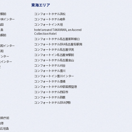
東海エリア
潟駅前
コンフォートホテル浜松
中央インター
コンフォートホテル岐阜
亀田
コンフォートイン大垣
三条
hotel around TAKAYAMA, an Ascend
Collection Hotel
山駅前
コンフォートホテル名古屋新幹線口
コンフォートホテルERA名古屋名駅南
昭和インター
コンフォートホテル名古屋伏見
石和
コンフォートイン名古屋栄駅前
インター
コンフォートホテル名古屋金山
北インター
コンフォートホテル刈谷
沢
コンフォートホテル豊川
コンフォートイン豊川インター
コンフォートホテル豊橋
コンフォートホテル中部国際空港
コンフォートホテル四日市
コンフォートホテル鈴鹿
コンフォートホテルERA伊勢
覇県庁前
泊港
A石垣島