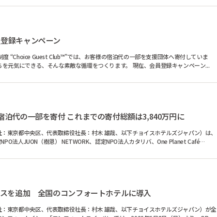
員登録キャンペーン
 “Choice Guest Club™”では、お客様の宿泊代の一部を支援団体へ寄付していま
す。 あなたが旅をするたびに、世界とまちを元気にできる、そんな素敵な循環をつくります。 現在、会員登録キャンペーン...
泊代の一部を寄付 これまでの寄付総額は3,840万円に
社：東京都中央区、代表取締役社長：村木 雄哉、以下チョイスホテルズジャパン）は、
法人JUON（樹恩） NETWORK、認定NPO法人カタリバ、One Planet Café
ビスを追加 全国のコンフォートホテルに導入
社：東京都中央区、代表取締役社長：村木 雄哉、以下チョイスホテルズジャパン）が全