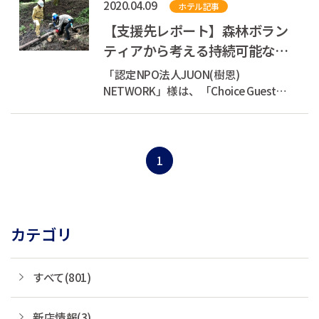
2020.04.09
ホテル記事
に、世界とまちを元気にできる、そん
な素敵な循環をつくります。 現在、会
【支援先レポート】森林ボラン
員登録キャンペーン...
ティアから考える持続可能な社
会
「認定NPO法人JUON(樹恩)
NETWORK」様は、「Choice Guest
Club(TM)」寄付プログラムの寄付先の
ひとつです。 JUON NETWORKが取り組
んでいる森林ボランティア(森林の楽校)
にこれまで複数回参加してきました。
1
カテゴリ
すべて(801)
新店情報(3)