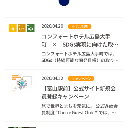
1
2020.04.20
ホテル記事
コンフォートホテル広島大手
町 × SDGs実現に向けた取り
組み
コンフォートホテル広島大手町では、
SDGs（持続可能な開発目標）の取り組
みを行なっています。 ※SDGsとは 持続
可能な開発目標SDGs（エスディージー
2020.04.12
キャンペーン
ズ）とは 2015年9月の国連サミットで
採択された、「持続可能な開発のため
【富山駅前】公式サイト新規会
の2030アジェンダ」にて記載されてい
員登録キャンペーン
る2...
旅で世界とまちを元気に。 公式Web会
員制度 “Choice Guest Club™”では、お
客様の宿泊代の一部を支援団体へ寄付
しています。 あなたが旅をするたび