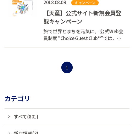
2018.08.09
キャンペーン
ル予約情報に関する業務委託先...
【天童】公式サイト新規会員登
録キャンペーン
旅で世界とまちを元気に。 公式Web会
員制度 “Choice Guest Club™”では、お
客様の宿泊代の一部を支援団体へ寄付
しています。 あなたが旅をするたび
に、世界とまちを元気にできる、そん
な素敵な循環をつくります。 現在、会
1
員登録キャンペーン...
カテゴリ
すべて(801)
新店情報(3)