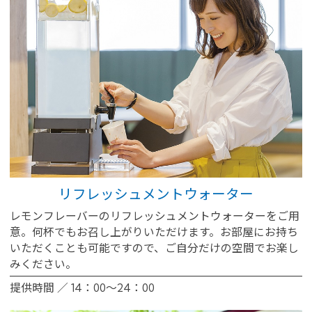
※You will be redirected to Choice Hotel International official websi
clicking each hotel name.
Rates and the membership program differ from Japanese website.
Global Site
You can see the FAQ as follows.
FAQs
Close
リフレッシュメントウォーター
レモンフレーバーのリフレッシュメントウォーターをご用
意。何杯でもお召し上がりいただけます。お部屋にお持ち
いただくことも可能ですので、ご自分だけの空間でお楽し
みください。
提供時間 ／ 14：00～24：00