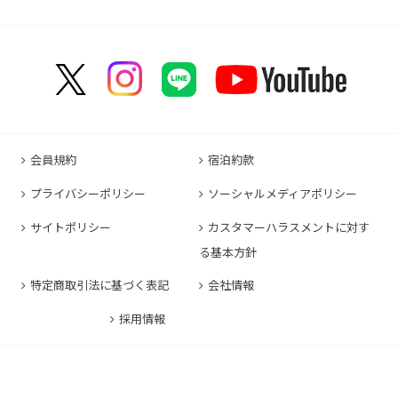
コンフォートホテル成田
コンフォートホテルERA京都堀川五条
コンフォートホテル那覇県庁前
コンフォートイン甲府石和
コンフォートホテルERA名古屋名駅南
コンフォートホテル新山口
コンフォートホテル博多
コンフォートスイーツ東京ベイ
コンフォートホテルERA京都東寺
コンフォートイン那覇泊港
コンフォートイン諏訪インター
コンフォートホテル名古屋伏見
コンフォートホテル高松
コンフォートイン福岡天神
コンフォートホテル東京神田
コンフォートホテル新大阪
コンフォートホテルERA石垣島
コンフォートイン塩尻北インター
コンフォートイン名古屋栄駅前
コンフォートイン善通寺インター
コンフォートイン宗像
コンフォートホテルERA東京東神田
HOTEL GEOMETIQ Osaka Umeda,an Ascend
コンフォートイン軽井沢
コンフォートホテル名古屋金山
コンフォートホテル松山
Collection Hotel
コンフォートホテル佐賀
コンフォートホテル東京東日本橋
コンフォートホテル刈谷
コンフォートホテル高知
コンフォートホテル大阪心斎橋
コンフォートイン鳥栖
コンフォートイン東京六本木
会員規約
宿泊約款
コンフォートホテル豊川
コンフォートホテル堺
コンフォートイン長崎空港
コンフォートホテル東京清澄白河
プライバシーポリシー
ソーシャルメディアポリシー
コンフォートイン豊川インター
コンフォートホテルERA神戸三宮
コンフォートホテル熊本新市街
コンフォートホテル横浜関内
コンフォートホテル豊橋
サイトポリシー
カスタマーハラスメントに対す
コンフォートホテル姫路
コンフォートイン熊本御幸笛田
る基本方針
コンフォートホテル中部国際空港
コンフォートイン姫路夢前橋
コンフォートホテル宮崎
特定商取引法に基づく表記
会社情報
コンフォートホテル四日市
コンフォートホテル奈良
コンフォートイン鹿児島谷山
コンフォートホテル鈴鹿
採用情報
コンフォートホテル和歌山
コンフォートホテルERA伊勢
コンフォートホテル紀伊田辺