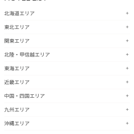
北海道エリア
コンフォートホテル札幌すすきの
東北エリア
コンフォートホテルERA札幌北口
コンフォートホテル八戸
関東エリア
コンフォートホテル函館
コンフォートホテル北上
コンフォートホテル水戸
北陸・甲信越エリア
コンフォートホテル釧路
コンフォートイン一関インター
コンフォートインひたちなか
コンフォートホテル帯広
コンフォートホテル新潟駅前
東海エリア
コンフォートホテル仙台東口
コンフォートイン鹿島
コンフォートホテル北見
コンフォートイン新潟中央インター
コンフォートホテル仙台西口
コンフォートホテル浜松
近畿エリア
コンフォートイン土浦阿見
コンフォートホテル苫小牧
コンフォートイン新潟亀田
コンフォートホテル秋田
コンフォートホテル岐阜
コンフォートイン宇都宮鹿沼
コンフォートホテル彦根
中国・四国エリア
コンフォートホテル千歳
コンフォートホテル燕三条
コンフォートホテル山形
コンフォートイン大垣
コンフォートイン佐野藤岡インター
コンフォートイン近江八幡
コンフォートホテル富山駅前
コンフォートイン倉敷水島
九州エリア
コンフォートホテル天童
hotel around TAKAYAMA, an Ascend Collection
コンフォートホテル前橋
コンフォートイン八日市
コンフォートイン福井
Hotel
コンフォートホテル広島大手町
コンフォートイン福島西インター
コンフォートホテル小倉
沖縄エリア
コンフォートイン千葉浜野R16
コンフォートイン京都四条烏丸
コンフォートイン甲府昭和インター
コンフォートホテル名古屋新幹線口
コンフォートホテル呉
コンフォートホテル郡山
コンフォートホテル黒崎