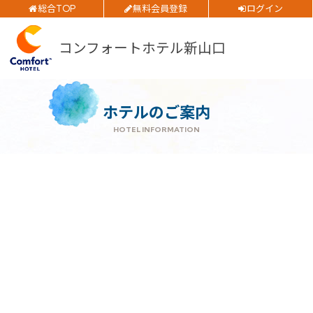
総合TOP
無料会員登録
ログイン
チェックイン日
ご予約確認・変更・キャンセルフォーム
コンフォートホテル新山口
チェックアウト日
公式Webサイトからのご予約
部屋数
ホテルのご案内
大人人数
HOTEL INFORMATION
1室あたり
閉じる
空室検索
会員特典のご案内
会員登録
ログイン
予約確認・変更・キャンセル