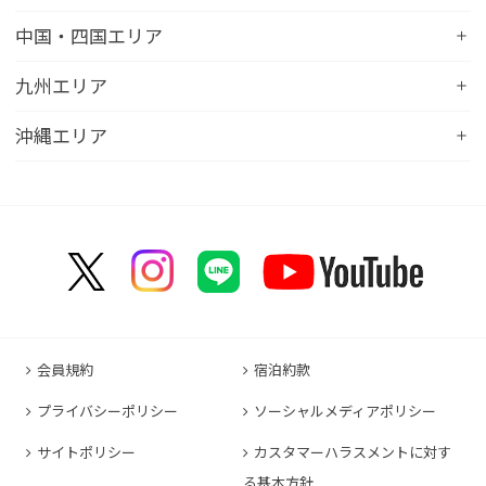
コンフォートホテル苫小牧
コンフォートイン新潟亀田
コンフォートホテル秋田
コンフォートホテル岐阜
コンフォートイン宇都宮鹿沼
コンフォートホテル彦根
中国・四国エリア
コンフォートホテル千歳
コンフォートホテル燕三条
コンフォートホテル山形
コンフォートイン大垣
コンフォートイン佐野藤岡インター
コンフォートイン近江八幡
コンフォートホテル富山駅前
コンフォートイン倉敷水島
九州エリア
コンフォートホテル天童
hotel around TAKAYAMA, an Ascend Collection
コンフォートホテル前橋
コンフォートイン八日市
コンフォートイン福井
Hotel
コンフォートホテル広島大手町
コンフォートイン福島西インター
コンフォートホテル小倉
沖縄エリア
コンフォートイン千葉浜野R16
コンフォートイン京都四条烏丸
コンフォートイン甲府昭和インター
コンフォートホテル名古屋新幹線口
コンフォートホテル呉
コンフォートホテル郡山
コンフォートホテル黒崎
コンフォートホテル成田
コンフォートホテルERA京都堀川五条
コンフォートホテル那覇県庁前
コンフォートイン甲府石和
コンフォートホテルERA名古屋名駅南
コンフォートホテル新山口
コンフォートホテル博多
コンフォートスイーツ東京ベイ
コンフォートホテルERA京都東寺
コンフォートイン那覇泊港
コンフォートイン諏訪インター
コンフォートホテル名古屋伏見
コンフォートホテル高松
コンフォートイン福岡天神
コンフォートホテル東京神田
コンフォートホテル新大阪
コンフォートホテルERA石垣島
コンフォートイン塩尻北インター
コンフォートイン名古屋栄駅前
コンフォートイン善通寺インター
コンフォートイン宗像
コンフォートホテルERA東京東神田
HOTEL GEOMETIQ Osaka Umeda,an Ascend
コンフォートイン軽井沢
コンフォートホテル名古屋金山
コンフォートホテル松山
Collection Hotel
コンフォートホテル佐賀
コンフォートホテル東京東日本橋
コンフォートホテル刈谷
コンフォートホテル高知
コンフォートホテル大阪心斎橋
コンフォートイン鳥栖
コンフォートイン東京六本木
会員規約
宿泊約款
コンフォートホテル豊川
コンフォートホテル堺
コンフォートイン長崎空港
コンフォートホテル東京清澄白河
プライバシーポリシー
ソーシャルメディアポリシー
コンフォートイン豊川インター
コンフォートホテルERA神戸三宮
コンフォートホテル熊本新市街
コンフォートホテル横浜関内
コンフォートホテル豊橋
サイトポリシー
カスタマーハラスメントに対す
コンフォートホテル姫路
コンフォートイン熊本御幸笛田
る基本方針