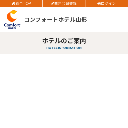
総合TOP
無料会員登録
ログイン
ご予約確認・変更・キャンセルフォーム
コンフォートホテル山形
チェックイン日
公式Webサイトからのご予約
チェックアウト日
ホテルのご案内
HOTEL INFORMATION
部屋数
大人人数
閉じる
1室あたり
空室検索
会員特典のご案内