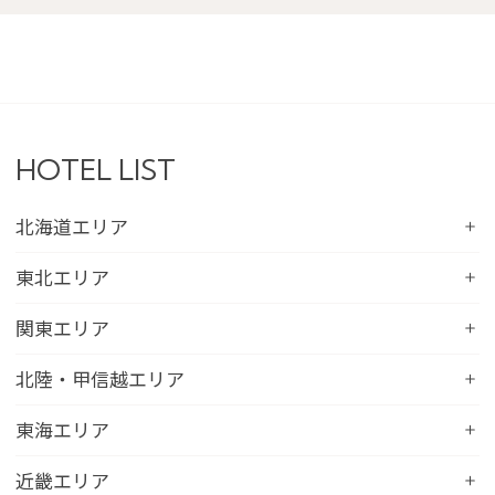
HOTEL LIST
北海道エリア
コンフォートホテル札幌すすきの
東北エリア
コンフォートホテルERA札幌北口
コンフォートホテル八戸
関東エリア
コンフォートホテル函館
コンフォートホテル北上
コンフォートホテル水戸
北陸・甲信越エリア
コンフォートホテル釧路
コンフォートイン一関インター
コンフォートインひたちなか
コンフォートホテル帯広
コンフォートホテル新潟駅前
東海エリア
コンフォートホテル仙台東口
コンフォートイン鹿島
コンフォートホテル北見
コンフォートイン新潟中央インター
コンフォートホテル仙台西口
コンフォートホテル浜松
近畿エリア
コンフォートイン土浦阿見