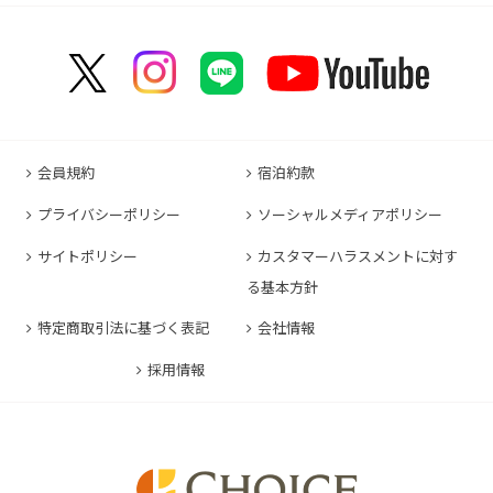
コンフォートホテル博多
コンフォートスイーツ東京ベイ
コンフォートホテルERA京都東寺
コンフォートイン那覇泊港
コンフォートイン諏訪インター
コンフォートホテル名古屋伏見
コンフォートホテル高松
コンフォートイン福岡天神
コンフォートホテル東京神田
コンフォートホテル新大阪
コンフォートホテルERA石垣島
コンフォートイン塩尻北インター
コンフォートイン名古屋栄駅前
コンフォートイン善通寺インター
コンフォートイン宗像
コンフォートホテルERA東京東神田
HOTEL GEOMETIQ Osaka Umeda,an Ascend
コンフォートイン軽井沢
コンフォートホテル名古屋金山
コンフォートホテル松山
Collection Hotel
コンフォートホテル佐賀
コンフォートホテル東京東日本橋
コンフォートホテル刈谷
コンフォートホテル高知
コンフォートホテル大阪心斎橋
コンフォートイン鳥栖
コンフォートイン東京六本木
会員規約
宿泊約款
コンフォートホテル豊川
コンフォートホテル堺
コンフォートイン長崎空港
コンフォートホテル東京清澄白河
プライバシーポリシー
ソーシャルメディアポリシー
コンフォートイン豊川インター
コンフォートホテルERA神戸三宮
コンフォートホテル熊本新市街
コンフォートホテル横浜関内
コンフォートホテル豊橋
サイトポリシー
カスタマーハラスメントに対す
コンフォートホテル姫路
コンフォートイン熊本御幸笛田
る基本方針
コンフォートホテル中部国際空港
コンフォートイン姫路夢前橋
コンフォートホテル宮崎
特定商取引法に基づく表記
会社情報
コンフォートホテル四日市
コンフォートホテル奈良
コンフォートイン鹿児島谷山
コンフォートホテル鈴鹿
採用情報
コンフォートホテル和歌山
コンフォートホテルERA伊勢
コンフォートホテル紀伊田辺