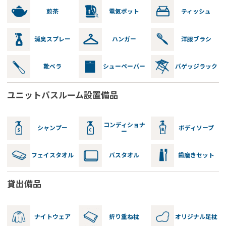
煎茶
電気ポット
ティッシュ
消臭スプレー
ハンガー
洋服ブラシ
靴ベラ
シューペーパー
バゲッジラック
ユニットバスルーム設置備品
コンディショナ
シャンプー
ボディソープ
ー
フェイスタオル
バスタオル
歯磨きセット
貸出備品
ナイトウェア
折り重ね枕
オリジナル足枕