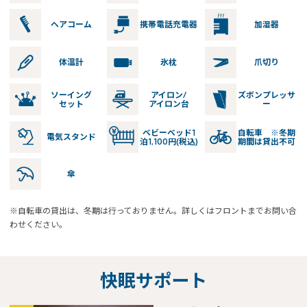
ヘアコーム
携帯電話充電器
加湿器
体温計
氷枕
爪切り
ソーイング
アイロン/
ズボンプレッサ
セット
アイロン台
ー
ベビーベッド1
自転車 ※冬期
電気スタンド
泊1,100円(税込)
期間は貸出不可
傘
※自転車の貸出は、冬期は行っておりません。詳しくはフロントまでお問い合
わせください。
快眠サポート
※You will be redirected to Choice Hotel International official websi