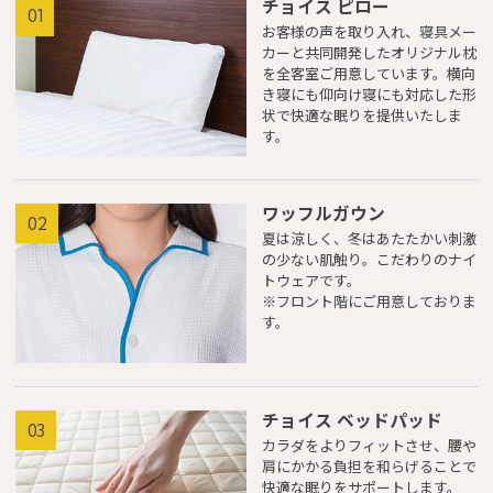
チョイス ピロー
01
clicking each hotel name.
お客様の声を取り入れ、寝具メー
Rates and the membership program differ from Japanese website.
カーと共同開発したオリジナル枕
を全客室ご用意しています。横向
Global Site
き寝にも仰向け寝にも対応した形
状で快適な眠りを提供いたしま
す。
You can see the FAQ as follows.
FAQs
ワッフルガウン
02
夏は涼しく、冬はあたたかい刺激
の少ない肌触り。こだわりのナイ
Close
トウェアです。
※フロント階にご用意しておりま
す。
チョイス ベッドパッド
03
カラダをよりフィットさせ、腰や
肩にかかる負担を和らげることで
快適な眠りをサポートします。