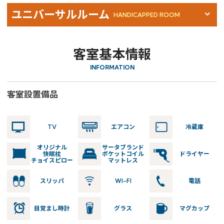
会員特典のご案内
ユニバーサルルーム
HANDICAPPED ROOM
会員登録
ログイン
客室基本情報
予約確認・変更・キャンセル
INFORMATION
特別優待会員様
交通＋宿泊プラン
客室設置備品
TV
エアコン
冷蔵庫
オリジナル
サータブランド
快眠枕
ポケットコイル
ドライヤー
チョイスピロー
マットレス
スリッパ
WI-FI
電話
目覚まし時計
グラス
マグカップ