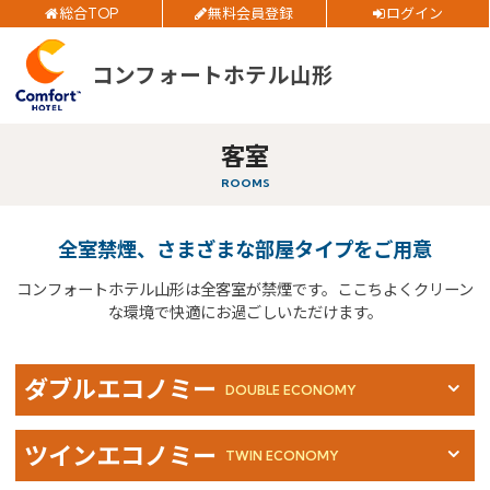
総合TOP
無料会員登録
ログイン
公式サイトベストレート
お得
全プラン
価格！
ご予約確認・変更・キャンセルフォーム
コンフォートホテル山形
公式Webサイトからのご予約
チェックイン日
客室
ROOMS
チェックアウト日
全室禁煙、さまざまな部屋タイプをご用意
閉じる
部屋数
コンフォートホテル山形は全客室が禁煙です。ここちよくクリーン
な環境で快適にお過ごしいただけます。
大人人数
1室あたり
ダブルエコノミー
DOUBLE ECONOMY
空室検索
ツインエコノミー
TWIN ECONOMY