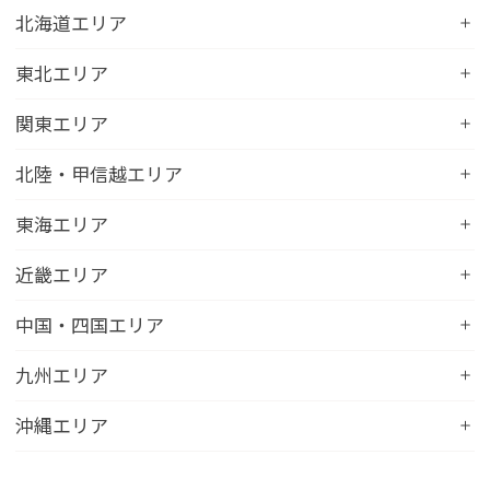
北海道エリア
コンフォートホテル札幌すすきの
東北エリア
コンフォートホテルERA札幌北口
コンフォートホテル八戸
関東エリア
コンフォートホテル函館
コンフォートホテル北上
コンフォートホテル水戸
北陸・甲信越エリア
コンフォートホテル釧路
コンフォートイン一関インター
コンフォートインひたちなか
コンフォートホテル帯広
コンフォートホテル新潟駅前
東海エリア
コンフォートホテル仙台東口
コンフォートイン鹿島
コンフォートホテル北見
コンフォートイン新潟中央インター
コンフォートホテル仙台西口
コンフォートホテル浜松
近畿エリア
コンフォートイン土浦阿見
コンフォートホテル苫小牧
コンフォートイン新潟亀田
コンフォートホテル秋田
コンフォートホテル岐阜
コンフォートイン宇都宮鹿沼
コンフォートホテル彦根
中国・四国エリア
コンフォートホテル千歳
コンフォートホテル燕三条
コンフォートホテル山形
コンフォートイン大垣
コンフォートイン佐野藤岡インター
コンフォートイン近江八幡
コンフォートホテル富山駅前
コンフォートイン倉敷水島
九州エリア
コンフォートホテル天童
hotel around TAKAYAMA, an Ascend Collection
コンフォートホテル前橋
コンフォートイン八日市
コンフォートイン福井
Hotel
コンフォートホテル広島大手町
コンフォートイン福島西インター
コンフォートホテル小倉
沖縄エリア
コンフォートイン千葉浜野R16
コンフォートイン京都四条烏丸
コンフォートイン甲府昭和インター
コンフォートホテル名古屋新幹線口
コンフォートホテル呉
コンフォートホテル郡山
コンフォートホテル黒崎
コンフォートホテル成田
コンフォートホテルERA京都堀川五条
コンフォートホテル那覇県庁前
コンフォートイン甲府石和
コンフォートホテルERA名古屋名駅南
コンフォートホテル新山口