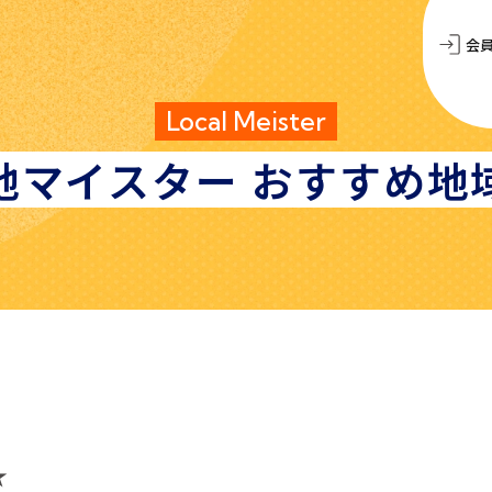
会
Local Meister
地マイスター
おすすめ地
★