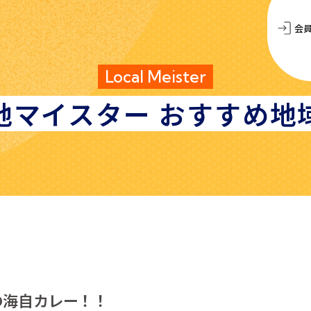
会
Local Meister
地マイスター
おすすめ地
の海自カレー！！