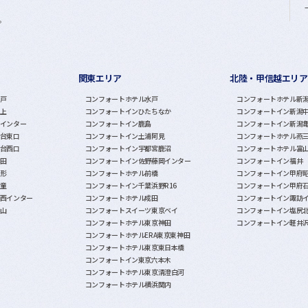
。
関東エリア
北陸・甲信越エリア
戸
コンフォートホテル水戸
コンフォートホテル新
上
コンフォートインひたちなか
コンフォートイン新潟
インター
コンフォートイン鹿島
コンフォートイン新潟
台東口
コンフォートイン土浦阿見
コンフォートホテル燕
台西口
コンフォートイン宇都宮鹿沼
コンフォートホテル富
田
コンフォートイン佐野藤岡インター
コンフォートイン福井
形
コンフォートホテル前橋
コンフォートイン甲府
童
コンフォートイン千葉浜野R16
コンフォートイン甲府
西インター
コンフォートホテル成田
コンフォートイン諏訪
山
コンフォートスイーツ東京ベイ
コンフォートイン塩尻
コンフォートホテル東京神田
コンフォートイン軽井
コンフォートホテルERA東京東神田
コンフォートホテル東京東日本橋
コンフォートイン東京六本木
コンフォートホテル東京清澄白河
コンフォートホテル横浜関内