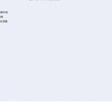
覇県庁前
泊港
A石垣島