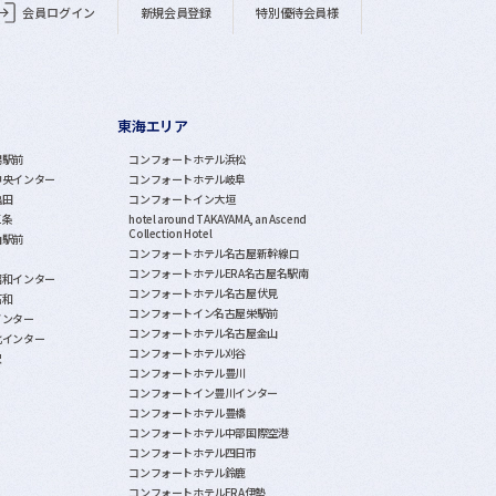
会員ログイン
新規会員登録
特別優待会員様
東海エリア
潟駅前
コンフォートホテル浜松
中央インター
コンフォートホテル岐阜
亀田
コンフォートイン大垣
三条
hotel around TAKAYAMA, an Ascend
Collection Hotel
山駅前
コンフォートホテル名古屋新幹線口
コンフォートホテルERA名古屋名駅南
昭和インター
コンフォートホテル名古屋伏見
石和
コンフォートイン名古屋栄駅前
インター
コンフォートホテル名古屋金山
北インター
コンフォートホテル刈谷
沢
コンフォートホテル豊川
コンフォートイン豊川インター
コンフォートホテル豊橋
コンフォートホテル中部国際空港
コンフォートホテル四日市
コンフォートホテル鈴鹿
コンフォートホテルERA伊勢