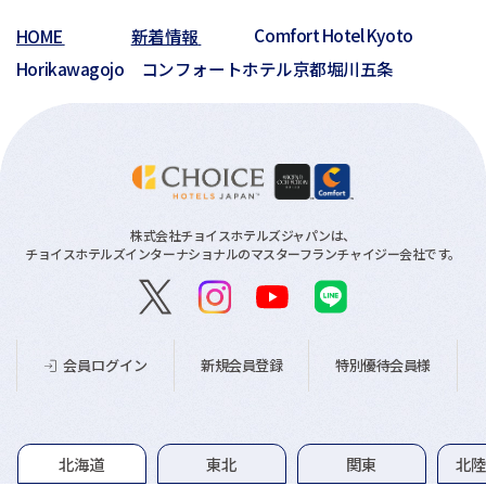
01月(2)
HOME
新着情報
Comfort Hotel Kyoto
01月(3)
Horikawagojo コンフォートホテル京都堀川五条
株式会社チョイスホテルズジャパンは、
チョイスホテルズインターナショナルのマスターフランチャイジー会社です。
新規会員登録
特別優待会員様
会員ログイン
グループホテル一覧
北海道
東北
関東
北