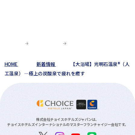
02月(7)
06月(8)
03月(5)
06月(9)
04月(9)
06月(1)
01月(13)
05月(4)
02月(8)
05月(7)
03月(6)
04月(5)
04月(4)
01月(5)
04月(9)
02月(8)
03月(8)
03月(10)
03月(6)
01月(4)
02月(1)
02月(6)
02月(1)
01月(2)
HOME
新着情報
【大浴場】光明石温泉®（人
01月(3)
工温泉） ―極上の炭酸泉で疲れを癒す
株式会社チョイスホテルズジャパンは、
チョイスホテルズインターナショナルのマスターフランチャイジー会社です。