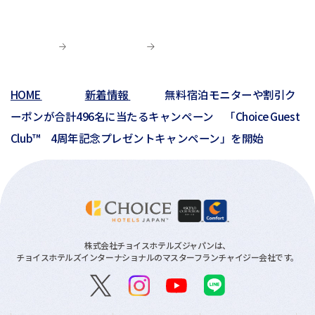
04月(4)
01月(5)
04月(9)
02月(8)
03月(8)
03月(10)
03月(6)
01月(4)
02月(1)
02月(6)
02月(1)
01月(2)
HOME
新着情報
無料宿泊モニターや割引ク
01月(3)
ーポンが合計496名に当たるキャンペーン 「Choice Guest
Club™ 4周年記念プレゼントキャンペーン」を開始
株式会社チョイスホテルズジャパンは、
チョイスホテルズインターナショナルのマスターフランチャイジー会社です。