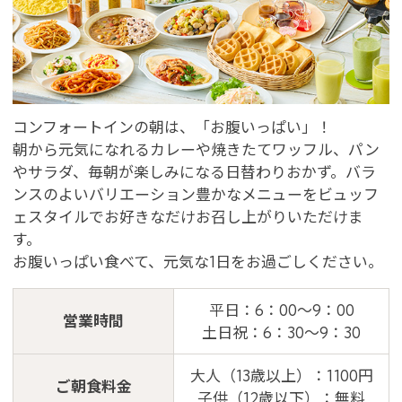
会員登録
ログイン
予約確認・変更・キャンセル
特別優待会員様
交通＋宿泊プラン
コンフォートインの朝は、「お腹いっぱい」！
朝から元気になれるカレーや焼きたてワッフル、パン
やサラダ、毎朝が楽しみになる日替わりおかず。バラ
ンスのよいバリエーション豊かなメニューをビュッフ
ェスタイルでお好きなだけお召し上がりいただけま
す。
お腹いっぱい食べて、元気な1日をお過ごしください。
平日：6：00～9：00
営業時間
土日祝：6：30～9：30
大人（13歳以上）：1100円
ご朝食料金
子供（12歳以下）：無料