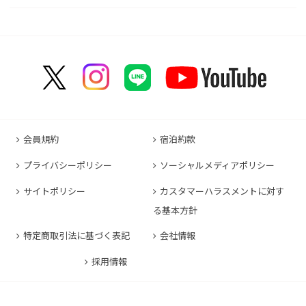
コンフォートイン甲府昭和インター
コンフォートホテル名古屋新幹線口
コンフォートホテル呉
コンフォートホテル郡山
コンフォートホテル黒崎
コンフォートホテル成田
コンフォートホテルERA京都堀川五条
コンフォートホテル那覇県庁前
コンフォートイン甲府石和
コンフォートホテルERA名古屋名駅南
コンフォートホテル新山口
コンフォートホテル博多
コンフォートスイーツ東京ベイ
コンフォートホテルERA京都東寺
コンフォートイン那覇泊港
コンフォートイン諏訪インター
コンフォートホテル名古屋伏見
コンフォートホテル高松
コンフォートイン福岡天神
コンフォートホテル東京神田
コンフォートホテル新大阪
コンフォートホテルERA石垣島
コンフォートイン塩尻北インター
コンフォートイン名古屋栄駅前
コンフォートイン善通寺インター
コンフォートイン宗像
コンフォートホテルERA東京東神田
HOTEL GEOMETIQ Osaka Umeda,an Ascend
コンフォートイン軽井沢
コンフォートホテル名古屋金山
コンフォートホテル松山
Collection Hotel
コンフォートホテル佐賀
コンフォートホテル東京東日本橋
コンフォートホテル刈谷
コンフォートホテル高知
コンフォートホテル大阪心斎橋
コンフォートイン鳥栖
コンフォートイン東京六本木
会員規約
宿泊約款
コンフォートホテル豊川
コンフォートホテル堺
コンフォートイン長崎空港
コンフォートホテル東京清澄白河
プライバシーポリシー
ソーシャルメディアポリシー
コンフォートイン豊川インター
コンフォートホテルERA神戸三宮
コンフォートホテル熊本新市街
コンフォートホテル横浜関内
コンフォートホテル豊橋
サイトポリシー
カスタマーハラスメントに対す
コンフォートホテル姫路
コンフォートイン熊本御幸笛田
る基本方針
コンフォートホテル中部国際空港
コンフォートイン姫路夢前橋
コンフォートホテル宮崎
特定商取引法に基づく表記
会社情報
コンフォートホテル四日市
コンフォートホテル奈良
コンフォートイン鹿児島谷山
コンフォートホテル鈴鹿
採用情報
コンフォートホテル和歌山
コンフォートホテルERA伊勢
コンフォートホテル紀伊田辺