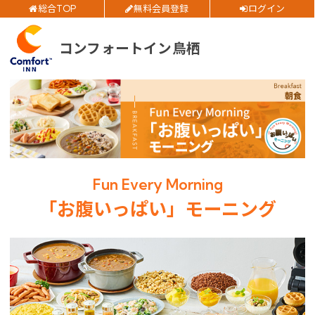
総合TOP
無料会員登録
ログイン
お得
全プラン
価格！
ご予約確認・変更・キャンセルフォーム
コンフォートイン鳥栖
公式Webサイトからのご予約
チェックイン日
チェックアウト日
部屋数
閉じる
Fun Every Morning
大人人数
1室あたり
「お腹いっぱい」モーニング
空室検索
会員特典のご案内