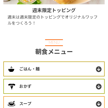
※You will be redirected to Choice Hotel International official websi
週末限定トッピング
clicking each hotel name.
Rates and the membership program differ from Japanese website.
週末は週末限定のトッピングでオリジナルワッフ
ルをつくろう！
Global Site
You can see the FAQ as follows.
MENU
FAQs
朝食メニュー
Close
ごはん・麺
おかず
スープ