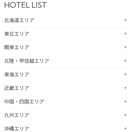
HOTEL LIST
北海道エリア
コンフォートホテル札幌すすきの
東北エリア
コンフォートホテルERA札幌北口
コンフォートホテル八戸
関東エリア
コンフォートホテル函館
コンフォートホテル北上
コンフォートホテル水戸
北陸・甲信越エリア
コンフォートホテル釧路
コンフォートイン一関インター
コンフォートインひたちなか
コンフォートホテル帯広
コンフォートホテル新潟駅前
東海エリア
コンフォートホテル仙台東口
コンフォートイン鹿島
コンフォートホテル北見
コンフォートイン新潟中央インター
コンフォートホテル仙台西口
コンフォートホテル浜松
近畿エリア
コンフォートイン土浦阿見
コンフォートホテル苫小牧
コンフォートイン新潟亀田
コンフォートホテル秋田
コンフォートホテル岐阜
コンフォートイン宇都宮鹿沼
コンフォートホテル彦根
中国・四国エリア
コンフォートホテル千歳
コンフォートホテル燕三条
コンフォートホテル山形
コンフォートイン大垣
コンフォートイン佐野藤岡インター
コンフォートイン近江八幡
コンフォートホテル富山駅前
コンフォートイン倉敷水島
九州エリア
コンフォートホテル天童
hotel around TAKAYAMA, an Ascend Collection
コンフォートホテル前橋
コンフォートイン八日市
コンフォートイン福井
Hotel
コンフォートホテル広島大手町
コンフォートイン福島西インター
コンフォートホテル小倉
沖縄エリア
コンフォートイン千葉浜野R16
コンフォートイン京都四条烏丸