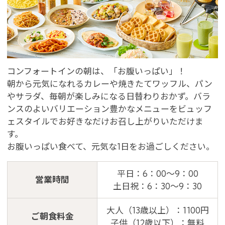
会員登録
ログイン
予約確認・変更・キャンセル
特別優待会員様
交通＋宿泊プラン
コンフォートインの朝は、「お腹いっぱい」！
朝から元気になれるカレーや焼きたてワッフル、パン
やサラダ、毎朝が楽しみになる日替わりおかず。バラ
ンスのよいバリエーション豊かなメニューをビュッフ
ェスタイルでお好きなだけお召し上がりいただけま
す。
お腹いっぱい食べて、元気な1日をお過ごしください。
平日：6：00～9：00
営業時間
土日祝：6：30～9：30
大人（13歳以上）：1100円
ご朝食料金
子供（12歳以下）：無料