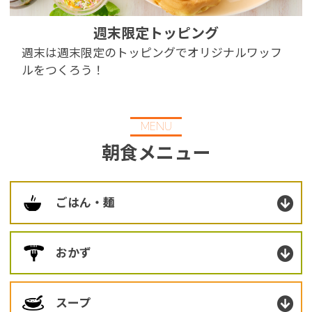
※You will be redirected to Choice Hotel International official websi
clicking each hotel name.
週末限定トッピング
Rates and the membership program differ from Japanese website.
週末は週末限定のトッピングでオリジナルワッフ
ルをつくろう！
Global Site
You can see the FAQ as follows.
MENU
FAQs
朝食メニュー
Close
ごはん・麺
おかず
スープ