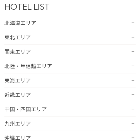
HOTEL LIST
北海道エリア
コンフォートホテル札幌すすきの
東北エリア
コンフォートホテルERA札幌北口
コンフォートホテル八戸
関東エリア
コンフォートホテル函館
コンフォートホテル北上
コンフォートホテル水戸
北陸・甲信越エリア
コンフォートホテル釧路
コンフォートイン一関インター
コンフォートインひたちなか
コンフォートホテル帯広
コンフォートホテル新潟駅前
東海エリア
コンフォートホテル仙台東口
コンフォートイン鹿島
コンフォートホテル北見
コンフォートイン新潟中央インター
コンフォートホテル仙台西口
コンフォートホテル浜松
近畿エリア
コンフォートイン土浦阿見
コンフォートホテル苫小牧
コンフォートイン新潟亀田
コンフォートホテル秋田
コンフォートホテル岐阜
コンフォートイン宇都宮鹿沼
コンフォートホテル彦根
中国・四国エリア
コンフォートホテル千歳
コンフォートホテル燕三条
コンフォートホテル山形
コンフォートイン大垣
コンフォートイン佐野藤岡インター
コンフォートイン近江八幡
コンフォートホテル富山駅前
コンフォートイン倉敷水島
九州エリア
コンフォートホテル天童
hotel around TAKAYAMA, an Ascend Collection
コンフォートホテル前橋
コンフォートイン八日市
コンフォートイン福井
Hotel
コンフォートホテル広島大手町
コンフォートイン福島西インター
コンフォートホテル小倉
沖縄エリア
コンフォートイン千葉浜野R16