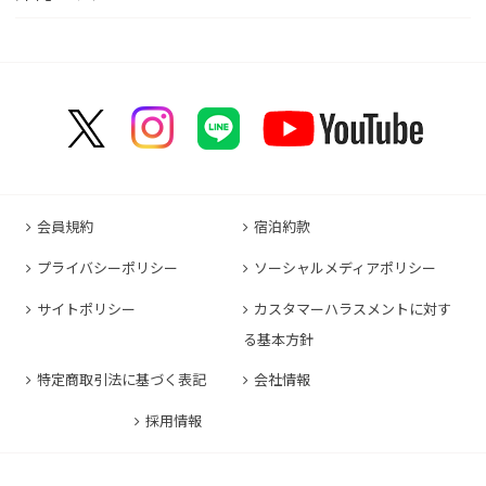
コンフォートイン京都四条烏丸
コンフォートイン甲府昭和インター
コンフォートホテル名古屋新幹線口
コンフォートホテル呉
コンフォートホテル郡山
コンフォートホテル黒崎
コンフォートホテル成田
コンフォートホテルERA京都堀川五条
コンフォートホテル那覇県庁前
コンフォートイン甲府石和
コンフォートホテルERA名古屋名駅南
コンフォートホテル新山口
コンフォートホテル博多
コンフォートスイーツ東京ベイ
コンフォートホテルERA京都東寺
コンフォートイン那覇泊港
コンフォートイン諏訪インター
コンフォートホテル名古屋伏見
コンフォートホテル高松
コンフォートイン福岡天神
コンフォートホテル東京神田
コンフォートホテル新大阪
コンフォートホテルERA石垣島
コンフォートイン塩尻北インター
コンフォートイン名古屋栄駅前
コンフォートイン善通寺インター
コンフォートイン宗像
コンフォートホテルERA東京東神田
HOTEL GEOMETIQ Osaka Umeda,an Ascend
コンフォートイン軽井沢
コンフォートホテル名古屋金山
コンフォートホテル松山
Collection Hotel
コンフォートホテル佐賀
コンフォートホテル東京東日本橋
コンフォートホテル刈谷
コンフォートホテル高知
コンフォートホテル大阪心斎橋
コンフォートイン鳥栖
コンフォートイン東京六本木
会員規約
宿泊約款
コンフォートホテル豊川
コンフォートホテル堺
コンフォートイン長崎空港
コンフォートホテル東京清澄白河
プライバシーポリシー
ソーシャルメディアポリシー
コンフォートイン豊川インター
コンフォートホテルERA神戸三宮
コンフォートホテル熊本新市街
コンフォートホテル横浜関内
コンフォートホテル豊橋
サイトポリシー
カスタマーハラスメントに対す
コンフォートホテル姫路
コンフォートイン熊本御幸笛田
る基本方針
コンフォートホテル中部国際空港
コンフォートイン姫路夢前橋
コンフォートホテル宮崎
特定商取引法に基づく表記
会社情報
コンフォートホテル四日市
コンフォートホテル奈良
コンフォートイン鹿児島谷山
コンフォートホテル鈴鹿
採用情報
コンフォートホテル和歌山
コンフォートホテルERA伊勢
コンフォートホテル紀伊田辺