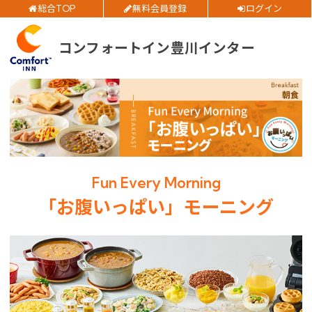
総合TOP
無料会員登録
ログイン
お得
全プラン
価格！
ご予約確認・変更・キャンセルフォーム
コンフォートイン豊川インター
公式Webサイトからのご予約
チェックイン日
チェックアウト日
部屋数
閉じる
Fun Every Morning
大人人数
1室あたり
「お腹いっぱい」モーニング
空室検索
会員特典のご案内