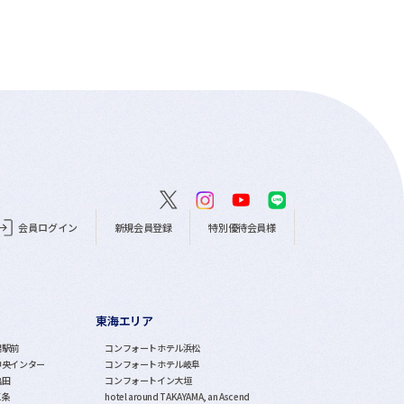
会員ログイン
新規会員登録
特別優待会員様
東海エリア
潟駅前
コンフォートホテル浜松
中央インター
コンフォートホテル岐阜
亀田
コンフォートイン大垣
三条
hotel around TAKAYAMA, an Ascend