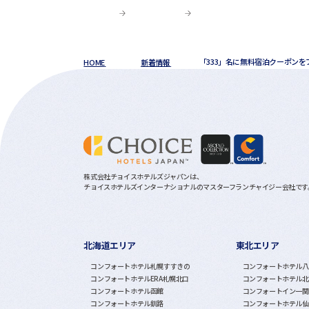
HOME
新着情報
「333」名に無料宿泊クーポンを
株式会社チョイスホテルズジャパンは、
チョイスホテルズインターナショナルのマスターフランチャイジー会社です
北海道エリア
東北エリア
グループホテル一覧
コンフォートホテル札幌すすきの
コンフォートホテル八
コンフォートホテルERA札幌北口
コンフォートホテル北
コンフォートホテル函館
コンフォートイン一関
コンフォートホテル釧路
コンフォートホテル仙