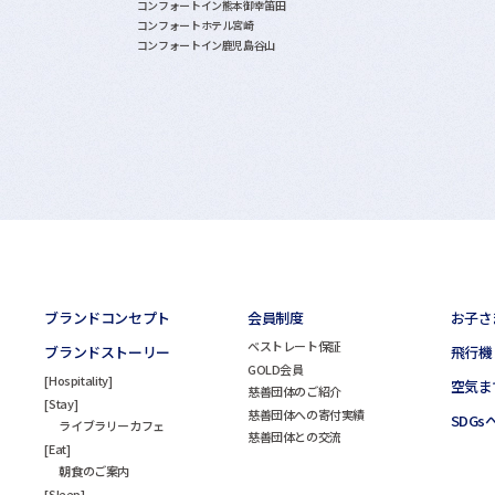
コンフォートイン熊本御幸笛田
コンフォートホテル宮崎
コンフォートイン鹿児島谷山
ブランドコンセプト
会員制度
お子さ
ベストレート保証
ブランドストーリー
飛行機
GOLD会員
Hospitality
空気ま
慈善団体のご紹介
Stay
慈善団体への寄付実績
SDG
ライブラリーカフェ
慈善団体との交流
Eat
朝食のご案内
Sleep