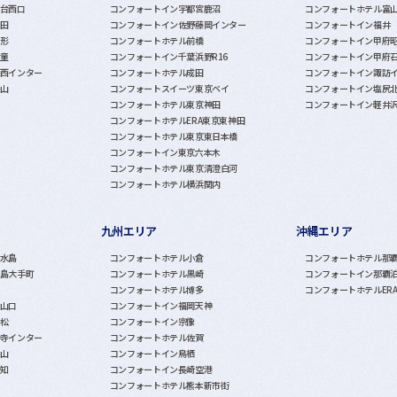
台西口
コンフォートイン宇都宮鹿沼
コンフォートホテル富
田
コンフォートイン佐野藤岡インター
コンフォートイン福井
形
コンフォートホテル前橋
コンフォートイン甲府
童
コンフォートイン千葉浜野R16
コンフォートイン甲府
西インター
コンフォートホテル成田
コンフォートイン諏訪
山
コンフォートスイーツ東京ベイ
コンフォートイン塩尻
コンフォートホテル東京神田
コンフォートイン軽井
コンフォートホテルERA東京東神田
コンフォートホテル東京東日本橋
コンフォートイン東京六本木
コンフォートホテル東京清澄白河
コンフォートホテル横浜関内
九州エリア
沖縄エリア
水島
コンフォートホテル小倉
コンフォートホテル那
島大手町
コンフォートホテル黒崎
コンフォートイン那覇
コンフォートホテル博多
コンフォートホテルER
山口
コンフォートイン福岡天神
松
コンフォートイン宗像
寺インター
コンフォートホテル佐賀
山
コンフォートイン鳥栖
知
コンフォートイン長崎空港
コンフォートホテル熊本新市街