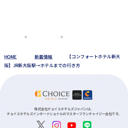
03月(5)
06月(9)
04月(9)
06月(1)
01月(13)
05月(4)
02月(8)
05月(7)
03月(6)
04月(5)
04月(4)
01月(5)
04月(9)
02月(8)
03月(8)
03月(10)
03月(6)
01月(4)
02月(1)
02月(6)
02月(1)
01月(2)
HOME
新着情報
【コンフォートホテル新大
01月(3)
阪】JR新大阪駅→ホテルまでの行き方
株式会社チョイスホテルズジャパンは、
チョイスホテルズインターナショナルのマスターフランチャイジー会社です。