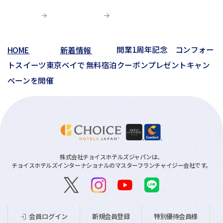
03月(10)
03月(6)
01月(4)
02月(1)
02月(6)
02月(1)
01月(2)
HOME
新着情報
開業1周年記念 コンフォー
01月(3)
トスイーツ東京ベイで 無料宿泊クーポンプレゼントキャン
ペーンを開催
株式会社チョイスホテルズジャパンは、
チョイスホテルズインターナショナルのマスターフランチャイジー会社です。
新規会員登録
特別優待会員様
会員ログイン