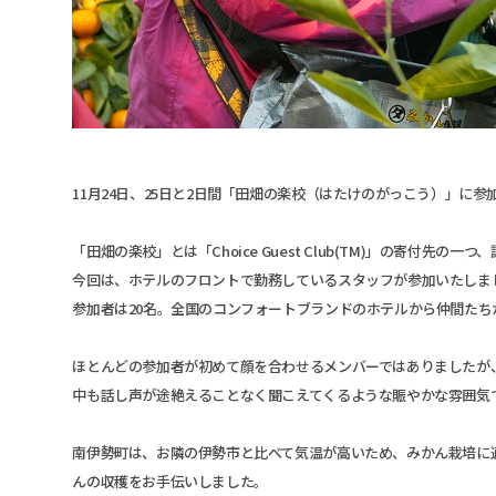
11月24日、25日と2日間「田畑の楽校（はたけのがっこう）」に参
「田畑の楽校」とは「Choice Guest Club(TM)」の寄付先の
今回は、ホテルのフロントで勤務しているスタッフが参加いたしま
参加者は20名。全国のコンフォートブランドのホテルから仲間たち
ほとんどの参加者が初めて顔を合わせるメンバーではありましたが
中も話し声が途絶えることなく聞こえてくるような賑やかな雰囲気
南伊勢町は、お隣の伊勢市と比べて気温が高いため、みかん栽培に
んの収穫をお手伝いしました。