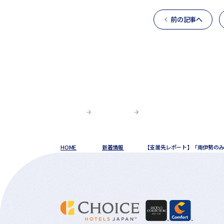
前の記事へ
HOME
新着情報
【支援先レポート】「南伊勢のみ