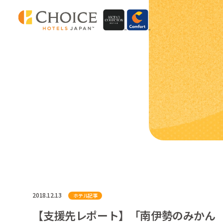
2018.12.13
ホテル記事
【支援先レポート】「南伊勢のみかん