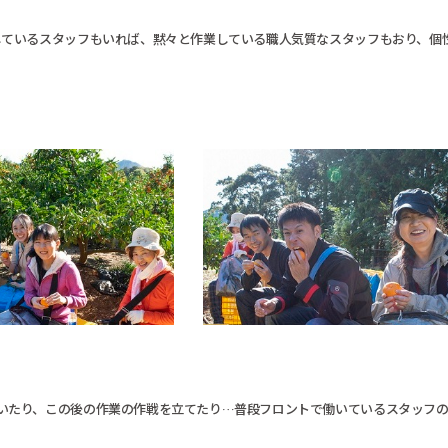
しているスタッフもいれば、黙々と作業している職人気質なスタッフもおり、個
いたり、この後の作業の作戦を立てたり…普段フロントで働いているスタッフ