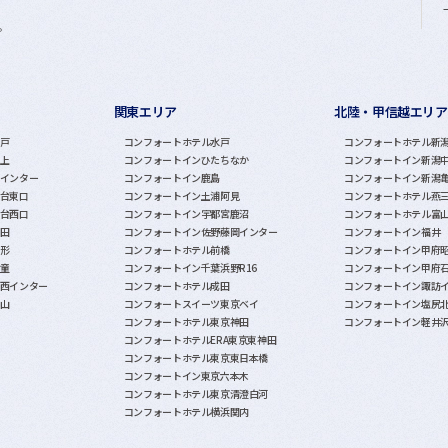
。
関東エリア
北陸・甲信越エリア
戸
コンフォートホテル水戸
コンフォートホテル新
上
コンフォートインひたちなか
コンフォートイン新潟
インター
コンフォートイン鹿島
コンフォートイン新潟
台東口
コンフォートイン土浦阿見
コンフォートホテル燕
台西口
コンフォートイン宇都宮鹿沼
コンフォートホテル富
田
コンフォートイン佐野藤岡インター
コンフォートイン福井
形
コンフォートホテル前橋
コンフォートイン甲府
童
コンフォートイン千葉浜野R16
コンフォートイン甲府
西インター
コンフォートホテル成田
コンフォートイン諏訪
山
コンフォートスイーツ東京ベイ
コンフォートイン塩尻
コンフォートホテル東京神田
コンフォートイン軽井
コンフォートホテルERA東京東神田
コンフォートホテル東京東日本橋
コンフォートイン東京六本木
コンフォートホテル東京清澄白河
コンフォートホテル横浜関内