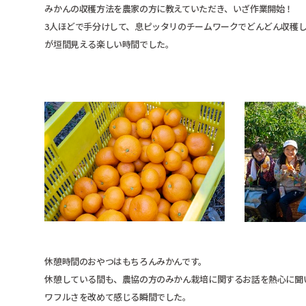
みかんの収穫方法を農家の方に教えていただき、いざ作業開始！
3人ほどで手分けして、息ピッタリのチームワークでどんどん収穫
が垣間見える楽しい時間でした。
休憩時間のおやつはもちろんみかんです。
休憩している間も、農協の方のみかん栽培に関するお話を熱心に聞
ワフルさを改めて感じる瞬間でした。