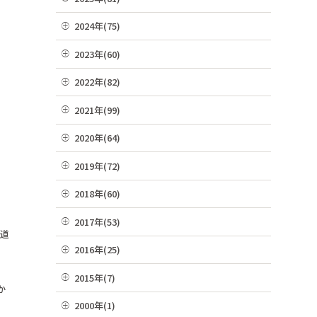
07月(21)
12月(8)
2024年(75)
06月(19)
11月(22)
12月(4)
2023年(60)
05月(13)
10月(4)
11月(6)
12月(4)
2022年(82)
04月(10)
09月(3)
10月(9)
11月(3)
12月(8)
2021年(99)
03月(36)
08月(4)
09月(4)
10月(3)
11月(5)
02月(9)
12月(9)
2020年(64)
07月(7)
08月(6)
09月(8)
10月(16)
01月(13)
11月(7)
。
06月(2)
12月(2)
2019年(72)
07月(6)
08月(4)
09月(8)
10月(6)
05月(6)
11月(8)
06月(7)
12月(7)
2018年(60)
07月(4)
08月(4)
09月(5)
04月(4)
10月(7)
05月(9)
11月(9)
06月(7)
12月(7)
2017年(53)
07月(10)
08月(4)
03月(7)
09月(4)
道
04月(5)
10月(8)
05月(10)
11月(2)
06月(8)
12月(2)
2016年(25)
07月(8)
02月(10)
08月(4)
03月(8)
09月(6)
04月(2)
10月(3)
05月(6)
11月(4)
06月(10)
12月(2)
01月(4)
2015年(7)
07月(5)
02月(5)
08月(2)
03月(8)
09月(4)
か
04月(2)
10月(7)
05月(8)
11月(3)
06月(6)
11月(1)
01月(6)
2000年(1)
07月(5)
02月(4)
08月(3)
03月(7)
09月(1)