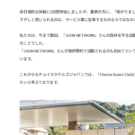
非日常的な体験に2日間参加しましたが、農家の方に、「助かりま
すがしく感じられるのは、サービス業に従事するものならではなの
私たちは、今まで数回、「JUON NETWORK」さんの森林を守
のことでした。
「JUON NETWORK」さんが南伊勢町で活動されるのも初めて
います。
これからもチョイスホテルズジャパンでは、「Choice Guest 
たいと考えております。